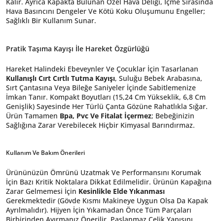
Kalır. Ayrıca Kapakta Bulunan Özel Hava Deliği, İçme Sırasında
Hava Basıncını Dengeler Ve Kötü Koku Oluşumunu Engeller;
Sağlıklı Bir Kullanım Sunar.
Pratik Taşıma Kayışı İle Hareket Özgürlüğü
Hareket Halindeki Ebeveynler Ve Çocuklar İçin Tasarlanan
Kullanışlı Cırt Cırtlı Tutma Kayışı
, Suluğu Bebek Arabasına,
Sırt Çantasına Veya Bileğe Saniyeler İçinde Sabitlemenize
İmkan Tanır. Kompakt Boyutları (15,24 Cm Yükseklik, 6,8 Cm
Genişlik) Sayesinde Her Türlü Çanta Gözüne Rahatlıkla Sığar.
Ürün Tamamen
Bpa, Pvc Ve Fitalat İçermez
; Bebeğinizin
Sağlığına Zarar Verebilecek Hiçbir Kimyasal Barındırmaz.
Kullanım Ve Bakım Önerileri
Ürününüzün Ömrünü Uzatmak Ve Performansını Korumak
İçin Bazı Kritik Noktalara Dikkat Edilmelidir. Ürünün Kapağına
Zarar Gelmemesi İçin
Kesinlikle Elde Yıkanması
Gerekmektedir (Gövde Kısmı Makineye Uygun Olsa Da Kapak
Ayrılmalıdır). Hijyen İçin Yıkamadan Önce Tüm Parçaları
Birbirinden Ayırmanız Önerilir. Paslanmaz Çelik Yapısını