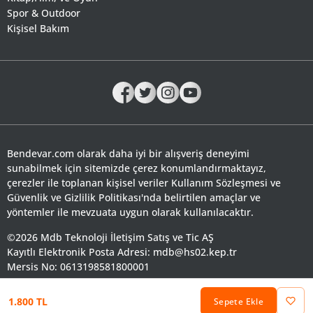
Spor & Outdoor
Kişisel Bakım
Bendevar.com olarak daha iyi bir alışveriş deneyimi
sunabilmek için sitemizde çerez konumlandırmaktayız,
çerezler ile toplanan kişisel veriler Kullanım Sözleşmesi ve
Güvenlik ve Gizlilik Politikası'nda belirtilen amaçlar ve
yöntemler ile mevzuata uygun olarak kullanılacaktır.
©2026 Mdb Teknoloji İletişim Satış ve Tic AŞ
Kayıtlı Elektronik Posta Adresi: mdb@hs02.kep.tr
Mersis No: 0613198581800001
Bendevar.com tüketiciler için ücretsiz bir bilgi servisidir.
1.800 TL
Sepete Ekle
Keşfet
Favorilerim
Sepetim
Hesabım
Kategoriler