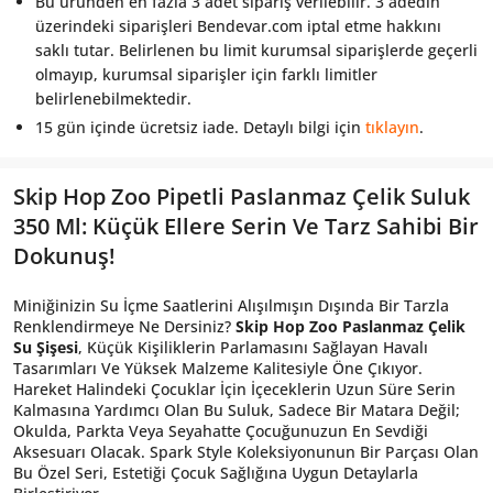
Bu üründen en fazla 3 adet sipariş verilebilir. 3 adedin
üzerindeki siparişleri Bendevar.com iptal etme hakkını
saklı tutar. Belirlenen bu limit kurumsal siparişlerde geçerli
olmayıp, kurumsal siparişler için farklı limitler
belirlenebilmektedir.
15 gün içinde ücretsiz iade. Detaylı bilgi için
tıklayın
.
Skip Hop Zoo Pipetli Paslanmaz Çelik Suluk
350 Ml: Küçük Ellere Serin Ve Tarz Sahibi Bir
Dokunuş!
Miniğinizin Su İçme Saatlerini Alışılmışın Dışında Bir Tarzla
Renklendirmeye Ne Dersiniz?
Skip Hop Zoo Paslanmaz Çelik
Su Şişesi
, Küçük Kişiliklerin Parlamasını Sağlayan Havalı
Tasarımları Ve Yüksek Malzeme Kalitesiyle Öne Çıkıyor.
Hareket Halindeki Çocuklar İçin İçeceklerin Uzun Süre Serin
Kalmasına Yardımcı Olan Bu Suluk, Sadece Bir Matara Değil;
Okulda, Parkta Veya Seyahatte Çocuğunuzun En Sevdiği
Aksesuarı Olacak. Spark Style Koleksiyonunun Bir Parçası Olan
Bu Özel Seri, Estetiği Çocuk Sağlığına Uygun Detaylarla