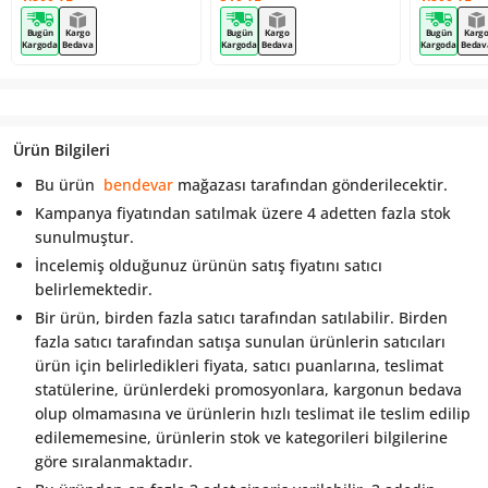
Bugün
Kargo
Bugün
Kargo
Bugün
Karg
Kargoda
Bedava
Kargoda
Bedava
Kargoda
Bedav
Ürün Bilgileri
Bu ürün
bendevar
mağazası tarafından gönderilecektir.
Kampanya fiyatından satılmak üzere 4 adetten fazla stok
sunulmuştur.
İncelemiş olduğunuz ürünün satış fiyatını satıcı
belirlemektedir.
Bir ürün, birden fazla satıcı tarafından satılabilir. Birden
fazla satıcı tarafından satışa sunulan ürünlerin satıcıları
ürün için belirledikleri fiyata, satıcı puanlarına, teslimat
statülerine, ürünlerdeki promosyonlara, kargonun bedava
olup olmamasına ve ürünlerin hızlı teslimat ile teslim edilip
edilememesine, ürünlerin stok ve kategorileri bilgilerine
göre sıralanmaktadır.