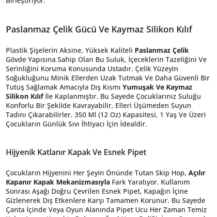
Birleştiriyor.
Paslanmaz Çelik Gücü Ve Kaymaz Silikon Kılıf
Plastik Şişelerin Aksine, Yüksek Kaliteli
Paslanmaz Çelik
Gövde Yapısına Sahip Olan Bu Suluk, İçeceklerin Tazeliğini Ve
Serinliğini Koruma Konusunda Ustadır. Çelik Yüzeyin
Soğukluğunu Minik Ellerden Uzak Tutmak Ve Daha Güvenli Bir
Tutuş Sağlamak Amacıyla Dış Kısmı
Yumuşak Ve Kaymaz
Silikon Kılıf
İle Kaplanmıştır. Bu Sayede Çocuklarınız Suluğu
Konforlu Bir Şekilde Kavrayabilir, Elleri Üşümeden Suyun
Tadını Çıkarabilirler. 350 Ml (12 Oz) Kapasitesi, 1 Yaş Ve Üzeri
Çocukların Günlük Sıvı İhtiyacı İçin İdealdir.
Hijyenik Katlanır Kapak Ve Esnek Pipet
Çocukların Hijyenini Her Şeyin Önünde Tutan Skip Hop,
Açılır
Kapanır Kapak Mekanizmasıyla
Fark Yaratıyor. Kullanım
Sonrası Aşağı Doğru Çevrilen Esnek Pipet, Kapağın İçine
Gizlenerek Dış Etkenlere Karşı Tamamen Korunur. Bu Sayede
Çanta İçinde Veya Oyun Alanında Pipet Ucu Her Zaman Temiz