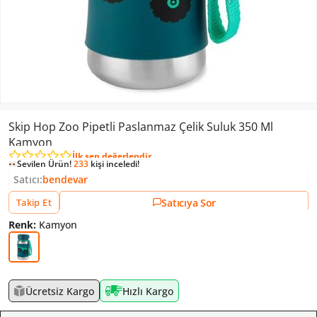
Skip Hop Zoo Pipetli Paslanmaz Çelik Suluk 350 Ml
Kamyon
Sevilen Ürün!
233
kişi inceledi!
İlk sen değerlendir
Sevilen Ürün!
1
kişi ekledi!
Sevilen Ürün!
233
kişi inceledi!
Satıcı:
bendevar
Satıcıya Sor
Takip Et
Renk:
Kamyon
Ücretsiz Kargo
Hızlı Kargo