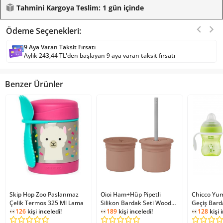
Tahmini Kargoya Teslim: 1 gün içinde
Ödeme Seçenekleri:
9 Aya Varan Taksit Fırsatı
Aylık 243,44 TL'den başlayan 9 aya varan taksit fırsatı
Benzer Ürünler
Skip Hop Zoo Paslanmaz
Oioi Ham+Hüp Pipetli
Chicco Yu
Çelik Termos 325 Ml Lama
Silikon Bardak Seti Woody
Geçiş Bard
126
kişi inceledi!
Brown / Powder Grey
189
kişi inceledi!
128
kişi 