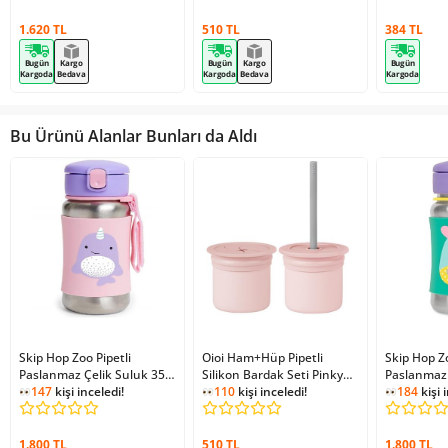
1.620 TL
510 TL
384 TL
Bugün
Kargo
Bugün
Kargo
Bugün
Kargoda
Bedava
Kargoda
Bedava
Kargoda
Bu Ürünü Alanlar Bunları da Aldı
Skip Hop Zoo Pipetli
Oioi Ham+Hüp Pipetli
Skip Hop Zo
Paslanmaz Çelik Suluk 350
Silikon Bardak Seti Pinky
Paslanmaz 
Ml Narwhal
147
kişi inceledi!
Pink / Powder Grey
110
kişi inceledi!
Ml Unicorn
184
kişi 
1.800 TL
510 TL
1.800 TL