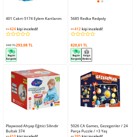
401 Cakrt-5174 Eylem Kartlarım
5685 Redka Redpoly
424
kişi inceledi!
412
kişi inceledi!
293,08 TL
820,61 TL
348 TL
Bugün
Bugün
Kargo
Kargoda
Kargoda
Bedava
Playwood Ahşap Eğitici Silindir
5026 CA Games, Gezegenler / 24
Bultak 374
Parça Puzzle / +3 Yaş
410
kişi inceledi!
395
kişi inceledi!