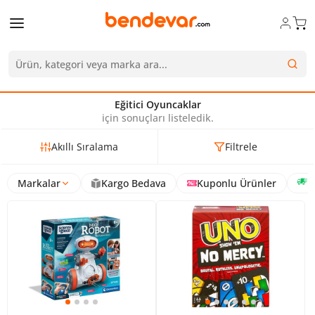
Eğitici Oyuncaklar
için sonuçları listeledik.
Akıllı Sıralama
Filtrele
Markalar
Kargo Bedava
Kuponlu Ürünler
H