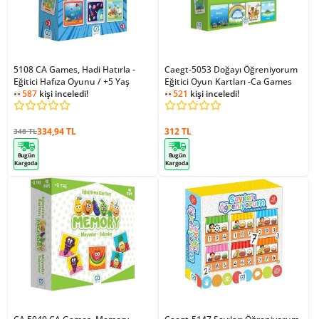
5108 CA Games, Hadi Hatırla -
Caegt-5053 Doğayı Öğreniyorum
Eğitici Hafıza Oyunu / +5 Yaş
587
kişi inceledi!
Eğitici Oyun Kartları -Ca Games
1
kişi ekledi!
521
kişi inceledi!
587
kişi inceledi!
334,94 TL
312 TL
348 TL
Bugün
Bugün
Kargoda
Kargoda