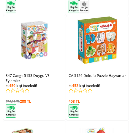
Bugün
Bugün
Kargo
Kargoda
Kargoda
Bedava
347 Caegt-5153 Duygu VE
CA.5126 Dokulu Puzzle Hayvanlar
Eylemler
459
kişi inceledi!
453
kişi inceledi!
288 TL
408 TL
376,82 TL
Bugün
Bugün
Kargoda
Kargoda