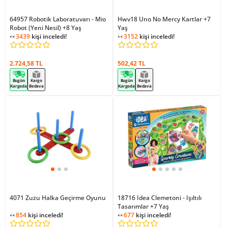
64957 Robotik Laboratuvarı - Mio
Hwv18 Uno No Mercy Kartlar +7
Robot (Yeni Nesil) +8 Yaş
Yaş
3439
kişi inceledi!
3152
kişi inceledi!
2.724,58 TL
502,42 TL
Bugün
Kargo
Bugün
Kargo
Kargoda
Bedava
Kargoda
Bedava
4071 Zuzu Halka Geçirme Oyunu
18716 Idea Clemetoni - Işıltılı
Tasarımlar +7 Yaş
854
kişi inceledi!
677
kişi inceledi!