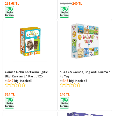
261,68 TL
240 TL
293,08 TL
Bugün
Bugün
Kargoda
Kargoda
Games Doku Kartlarım Eğitici
5043 CA Games, Bağlantı Kurma /
Bilgi Kartları 24 Kart 5125
+3 Yaş
347
kişi inceledi!
346
kişi inceledi!
324 TL
240 TL
Bugün
Bugün
Kargoda
Kargoda