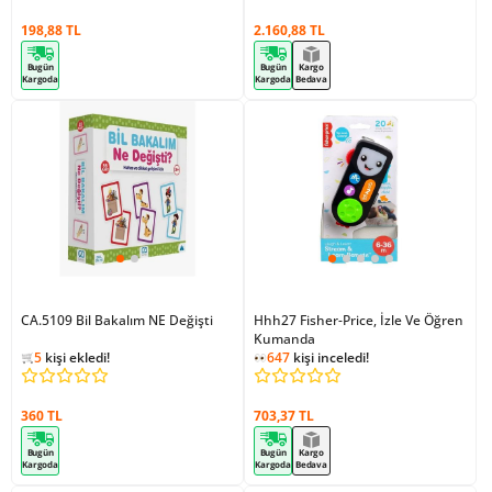
198,88 TL
2.160,88 TL
Bugün
Bugün
Kargo
Kargoda
Kargoda
Bedava
CA.5109 Bil Bakalım NE Değişti
Hhh27 Fisher-Price, İzle Ve Öğren
Kumanda
1
kişi favoriledi!
647
kişi inceledi!
667
kişi inceledi!
5
kişi ekledi!
1
kişi favoriledi!
360 TL
703,37 TL
Bugün
Bugün
Kargo
Kargoda
Kargoda
Bedava