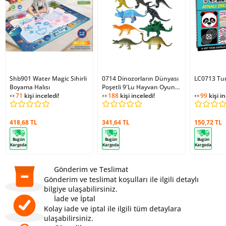
Shb901 Water Magic Sihirli
0714 Dinozorların Dünyası
LC0713 Tu
Boyama Halısı
Poşetli 9'Lu Hayvan Oyun
188
kişi inceledi!
71
kişi inceledi!
Seti -Sunman
1
kişi ekledi!
99
kişi in
188
kişi inceledi!
418,68 TL
341,64 TL
150,72 TL
Bugün
Bugün
Bugün
Kargoda
Kargoda
Kargoda
Gönderim ve Teslimat
Gönderim ve teslimat koşulları ile ilgili detaylı
bilgiye ulaşabilirsiniz.
İade ve İptal
Kolay iade ve iptal ile ilgili tüm detaylara
ulaşabilirsiniz.