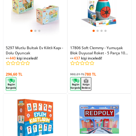
5297 Mutlu Bultak Ev Kilitli Kapı -
17806 Soft Clemmy - Yumuşak
Dolu Oyuncak
Blok Duyusal Roket - 5 Parça 10-
440
kişi inceledi!
36 Ay
437
kişi inceledi!
296,60 TL
780 TL
982,21 TL
Bugün
Bugün
Kargo
Kargoda
Kargoda
Bedava