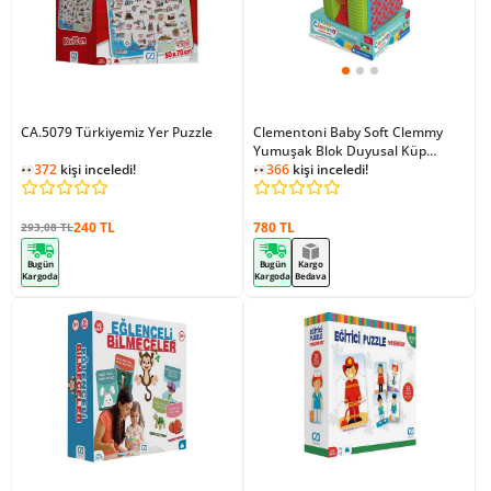
CA.5079 Türkiyemiz Yer Puzzle
Clementoni Baby Soft Clemmy
Yumuşak Blok Duyusal Küp
372
kişi inceledi!
17902
366
kişi inceledi!
240 TL
780 TL
293,08 TL
Bugün
Bugün
Kargo
Kargoda
Kargoda
Bedava