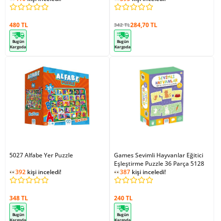
480 TL
284,70 TL
342 TL
Bugün
Bugün
Kargoda
Kargoda
5027 Alfabe Yer Puzzle
Games Sevimli Hayvanlar Eğitici
Eşleştirme Puzzle 36 Parça 5128
392
kişi inceledi!
387
kişi inceledi!
348 TL
240 TL
Bugün
Bugün
Kargoda
Kargoda