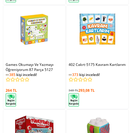
Games Okumayı Ve Yazmayı
402 Cakrt-5175 Kavram Kartlarım
Öğreniyorum 87 Parça 5127
385
kişi inceledi!
373
kişi inceledi!
264 TL
293,08 TL
348 TL
Bugün
Bugün
Kargoda
Kargoda