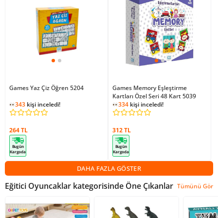
Games Yaz Çiz Öğren 5204
Games Memory Eşleştirme
Kartları Özel Seri 48 Kart 5039
343
kişi inceledi!
334
kişi inceledi!
264 TL
312 TL
Bugün
Bugün
Kargoda
Kargoda
DAHA FAZLA GÖSTER
Eğitici Oyuncaklar kategorisinde Öne Çıkanlar
Tümünü Gör