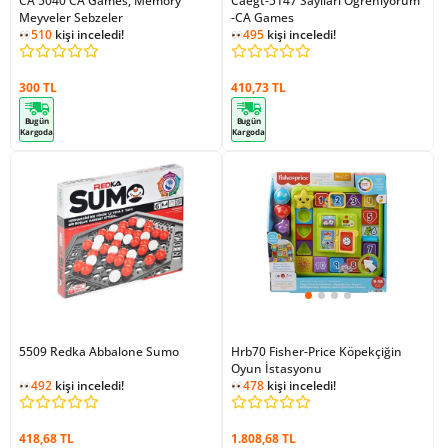
CA 5040 CA Games, Memory
Caegt-5147 Sayıları Öğreniyorum
Meyveler Sebzeler
-CA Games
510
kişi inceledi!
495
kişi inceledi!
300 TL
410,73 TL
Bugün
Bugün
Kargoda
Kargoda
5509 Redka Abbalone Sumo
Hrb70 Fisher-Price Köpekçiğin
Oyun İstasyonu
492
kişi inceledi!
478
kişi inceledi!
418,68 TL
1.808,68 TL