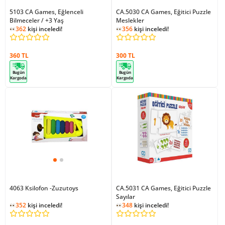
5103 CA Games, Eğlenceli
CA.5030 CA Games, Eğitici Puzzle
Bilmeceler / +3 Yaş
Meslekler
362
kişi inceledi!
356
kişi inceledi!
360 TL
300 TL
Bugün
Bugün
Kargoda
Kargoda
4063 Ksilofon -Zuzutoys
CA.5031 CA Games, Eğitici Puzzle
Sayılar
352
kişi inceledi!
348
kişi inceledi!