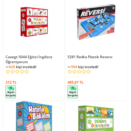
Caaegt-5044 Eğitici İngilizce
5281 Redka Plastik Reversi
Öğreniyorum
626
kişi inceledi!
1
kişi ekledi!
594
kişi inceledi!
626
kişi inceledi!
312 TL
485,67 TL
Bugün
Bugün
Kargoda
Kargoda