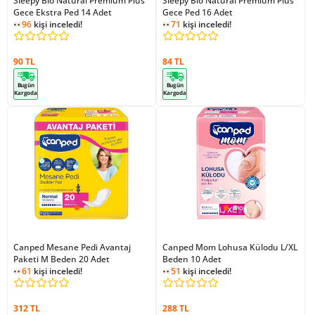
Sleepy Bio Natural Premium Plus
Sleepy Bio Natural Premium Plus
Gece Ekstra Ped 14 Adet
Gece Ped 16 Adet
96
kişi inceledi!
71
kişi inceledi!
90 TL
84 TL
Bugün
Bugün
Kargoda
Kargoda
Canped Mesane Pedi Avantaj
Canped Mom Lohusa Külodu L/XL
Paketi M Beden 20 Adet
Beden 10 Adet
61
kişi inceledi!
51
kişi inceledi!
312 TL
288 TL