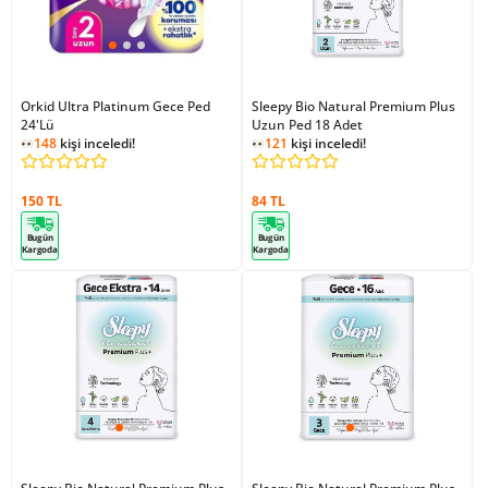
Orkid Ultra Platinum Gece Ped
Sleepy Bio Natural Premium Plus
24'Lü
Uzun Ped 18 Adet
148
kişi inceledi!
121
kişi inceledi!
150 TL
84 TL
Bugün
Bugün
Kargoda
Kargoda