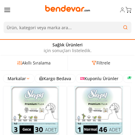
Sağlık Ürünleri
için sonuçları listeledik.
Akıllı Sıralama
Filtrele
Markalar
Kargo Bedava
Kuponlu Ürünler
H