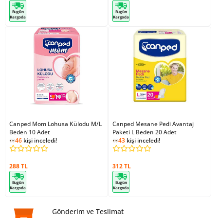
Bugün
Bugün
Kargoda
Kargoda
Canped Mom Lohusa Külodu M/L
Canped Mesane Pedi Avantaj
Beden 10 Adet
Paketi L Beden 20 Adet
46
kişi inceledi!
43
kişi inceledi!
288 TL
312 TL
Bugün
Bugün
Kargoda
Kargoda
Gönderim ve Teslimat