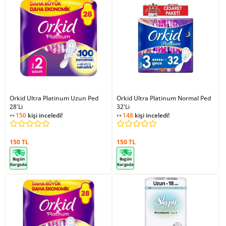
Orkid Ultra Platinum Uzun Ped
Orkid Ultra Platinum Normal Ped
28'Li
32'Li
150
kişi inceledi!
148
kişi inceledi!
150 TL
150 TL
Bugün
Bugün
Kargoda
Kargoda