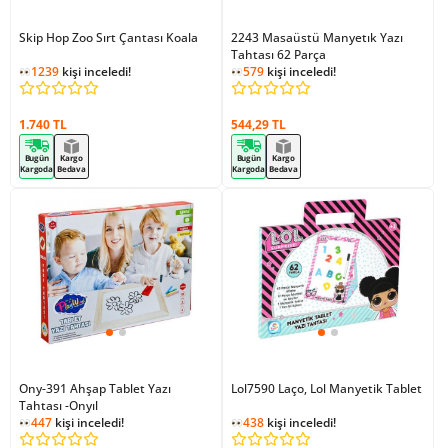
Skip Hop Zoo Sırt Çantası Koala
2243 Masaüstü Manyetık Yazı
Tahtası 62 Parça
1239
kişi inceledi!
579
kişi inceledi!
1.740 TL
544,29 TL
Bugün
Kargo
Bugün
Kargo
Kargoda
Bedava
Kargoda
Bedava
Ony-391 Ahşap Tablet Yazı
Lol7590 Laço, Lol Manyetik Tablet
Tahtası -Onyıl
438
kişi inceledi!
447
kişi inceledi!
1
kişi ekledi!