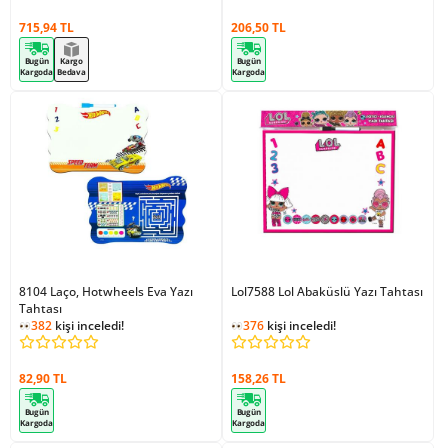
438
kişi inceledi!
715,94 TL
206,50 TL
Bugün
Kargo
Bugün
Kargoda
Bedava
Kargoda
8104 Laço, Hotwheels Eva Yazı
Lol7588 Lol Abaküslü Yazı Tahtası
Tahtası
382
kişi inceledi!
376
kişi inceledi!
82,90 TL
158,26 TL
Bugün
Bugün
Kargoda
Kargoda