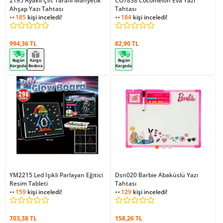
2195 Ayaklı Çift Taraflı Manyetik
CO7838 Cocomelon Eva Yazı
Ahşap Yazı Tahtası
Tahtası
185
kişi inceledi!
184
kişi inceledi!
994,36 TL
82,90 TL
Bugün
Kargo
Bugün
Kargoda
Bedava
Kargoda
YM2215 Led Işıklı Parlayan Eğitici
Dsn020 Barbie Abaküslü Yazı
Resim Tableti
Tahtası
129
kişi inceledi!
159
kişi inceledi!
1
kişi ekledi!
129
kişi inceledi!
703,38 TL
158,26 TL