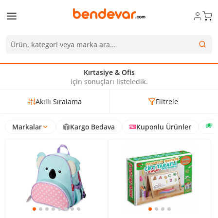
Kırtasiye & Ofis
için sonuçları listeledik.
Akıllı Sıralama
Filtrele
Markalar
Kargo Bedava
Kuponlu Ürünler
H