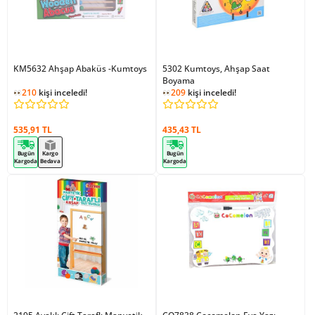
KM5632 Ahşap Abaküs -Kumtoys
5302 Kumtoys, Ahşap Saat
Boyama
210
kişi inceledi!
209
kişi inceledi!
535,91 TL
435,43 TL
Bugün
Kargo
Bugün
Kargoda
Bedava
Kargoda