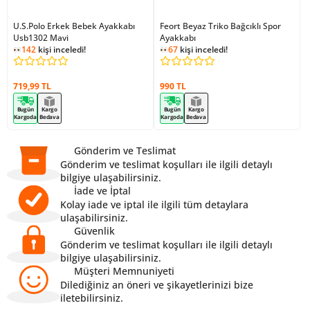
U.S.Polo Erkek Bebek Ayakkabı
Feort Beyaz Triko Bağcıklı Spor
Usb1302 Mavi
Ayakkabı
142
kişi inceledi!
67
kişi inceledi!
719,99 TL
990 TL
Bugün
Kargo
Bugün
Kargo
Kargoda
Bedava
Kargoda
Bedava
Gönderim ve Teslimat
Gönderim ve teslimat koşulları ile ilgili detaylı
bilgiye ulaşabilirsiniz.
İade ve İptal
Kolay iade ve iptal ile ilgili tüm detaylara
ulaşabilirsiniz.
Güvenlik
Gönderim ve teslimat koşulları ile ilgili detaylı
bilgiye ulaşabilirsiniz.
Müşteri Memnuniyeti
Dilediğiniz an öneri ve şikayetlerinizi bize
iletebilirsiniz.