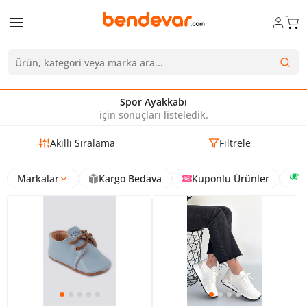
Spor Ayakkabı
için sonuçları listeledik.
Akıllı Sıralama
Filtrele
Markalar
Kargo Bedava
Kuponlu Ürünler
H