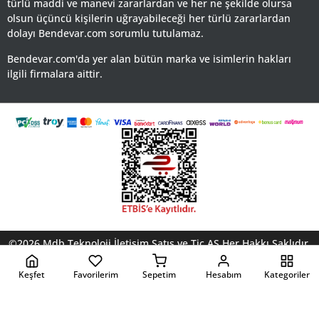
türlü maddi ve manevi zararlardan ve her ne şekilde olursa
olsun üçüncü kişilerin uğrayabileceği her türlü zararlardan
dolayı Bendevar.com sorumlu tutulamaz.
Bendevar.com'da yer alan bütün marka ve isimlerin hakları
ilgili firmalara aittir.
©2026 Mdb Teknoloji İletişim Satış ve Tic AŞ Her Hakkı Saklıdır.
Yardım
KVKK ve Gizlilik Politikası
Kullanm Koşulları
Çerez
Politikası
Keşfet
Favorilerim
Sepetim
Hesabım
Kategoriler
Akıllı Sıralama
Kapat