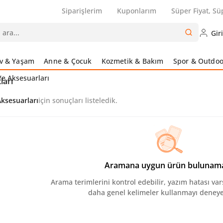
Siparişlerim
Kuponlarım
Süper Fiyat, Sü
Gir
v & Yaşam
Anne & Çocuk
Kozmetik & Bakım
Spor & Outdoo
e Aksesuarları
ları
ksesuarları
için sonuçları listeledik.
Aramana uygun ürün bulunam
Arama terimlerini kontrol edebilir, yazım hatası var
daha genel kelimeler kullanmayı deneyeb