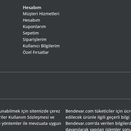
Hesabım
Müşteri Hizmetleri
Hesabım
Kuponlarım
Sepetim
Siparişlerim
Kullanıcı Bilgilerim
Özel Fırsatlar
sunabilmek için sitemizde çerez
Bendevar.com tüketiciler için ücret
riler Kullanım Sözleşmesi ve
edilecek ürünle ilgili geçerli bilgi
 ve yöntemler ile mevzuata uygun
Bendevar.com'da verilen bilgilerd
dayanılarak yapılan işlemler so