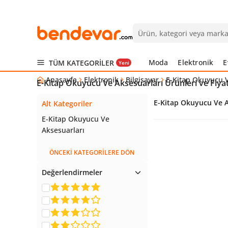
Moda
Elektronik
E
TÜM KATEGORİLER
Yeni
Anasayfa
Elektronik
Bilgisayar
E-Kitap Okuyucu V
E-Kitap Okuyucu Ve Aksesuarları Ürünleri ve Fiyat
E-Kitap Okuyucu Ve A
Alt Kategoriler
E-Kitap Okuyucu Ve
Aksesuarları
ÖNCEKİ KATEGORİLERE DÖN
Değerlendirmeler