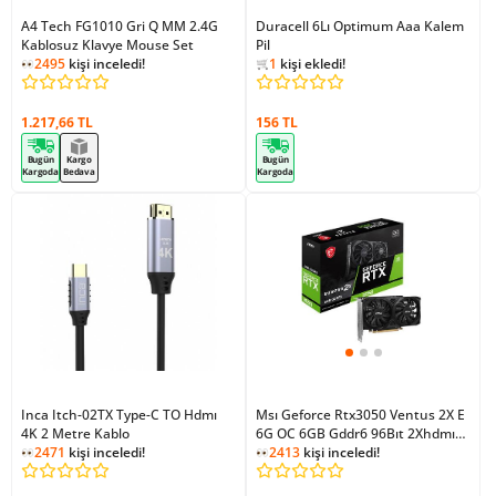
A4 Tech FG1010 Gri Q MM 2.4G
Duracell 6Lı Optimum Aaa Kalem
Kablosuz Klavye Mouse Set
Pil
2495
kişi inceledi!
1
kişi favoriledi!
2478
kişi inceledi!
1
kişi ekledi!
1
kişi favoriledi!
1.217,66 TL
156 TL
Bugün
Kargo
Bugün
Kargoda
Bedava
Kargoda
Inca Itch-02TX Type-C TO Hdmı
Msı Geforce Rtx3050 Ventus 2X E
4K 2 Metre Kablo
6G OC 6GB Gddr6 96Bıt 2Xhdmı
2471
kişi inceledi!
1Xdp Ekran Kartı
2413
kişi inceledi!