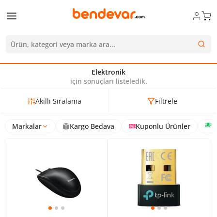
Elektronik
için sonuçları listeledik.
Akıllı Sıralama
Filtrele
Markalar
Kargo Bedava
Kuponlu Ürünler
H