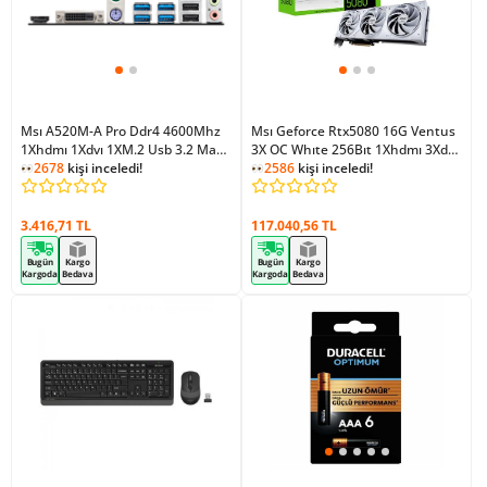
Msı A520M-A Pro Ddr4 4600Mhz
Msı Geforce Rtx5080 16G Ventus
1Xhdmı 1Xdvı 1XM.2 Usb 3.2 Matx
3X OC Whıte 256Bıt 1Xhdmı 3Xdp
AM4 (Amd AM4 5000/4000 /3000
2678
kişi inceledi!
Ekran Kartı
2586
kişi inceledi!
Serisi İle Uyumlu)
3.416,71 TL
117.040,56 TL
Bugün
Kargo
Bugün
Kargo
Kargoda
Bedava
Kargoda
Bedava