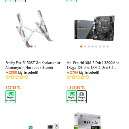
Frısby Fnc-5150ST Gri Katlanabılır
Msı Pro H610M-E Ddr4 3200Mhz
Alumınyum Notebook Standı
1Xvga 1Xhdmı 1XM.2 Usb 3.2
2704
kişi inceledi!
2808
kişi inceledi!
Matx 1700P (12. / 13. VE 14. Nesil
1
kişi ekledi!
İşlemci Uyumlu)
2704
kişi inceledi!
327,13 TL
4.343,59 TL
Bugün
Bugün
Kargo
Kargoda
Kargoda
Bedava