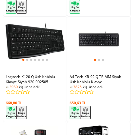
Bugün
Kargo
Bugün
Kargoda
Bedava
Kargoda
Logıtech K120 Q Usb Kablolu
A4 Tech KR-92 Q TR MM Siyah
Klavye Siyah 920-002505
Usb Kablolu Klavye
3989
kişi inceledi!
3825
kişi inceledi!
668,80 TL
650,63 TL
Bugün
Kargo
Bugün
Kargo
Kargoda
Bedava
Kargoda
Bedava