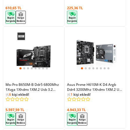
610,65 TL
225,36 TL
Bugün
Kargo
Bugün
Kargoda
Bedava
Kargoda
Msı Pro B650M-B Ddr5 6800Mhz
Asus Prıme H610M-K D4 Argb
1Xvga 1Xhdmı 1XM.2 Usb 3.2
Ddr4 3200Mhz 1Xhdmı 1XM.2 Usb
Matx AM5 (Amd AM5
2
kişi favoriledi!
3.2 Matx 1700P (12. / 13. VE 14.
1
kişi favoriledi!
9000/8000/7000 Serileri İle
7943
kişi inceledi!
Nesil İşlemci Uyumlu)
7469
kişi inceledi!
Uyumlu)
6
kişi ekledi!
1
kişi ekledi!
2
kişi favoriledi!
1
kişi favoriledi!
5.597,59 TL
4.943,33 TL
Bugün
Kargo
Bugün
Kargo
Kargoda
Bedava
Kargoda
Bedava