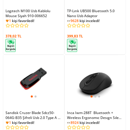
Logıtech M100 Usb Kablolu
TP-Lınk UB500 Bluetooth 5.0
Mouse Siyah 910-006652
1
kişi favoriledi!
Nano Usb Adaptor
45292
kişi inceledi!
9628
kişi inceledi!
1
kişi favoriledi!
378,02 TL
399,83 TL
Bugün
Bugün
Kargoda
Kargoda
Sandisk Cruzer Blade Sdcz50-
Inca Iwm-288T Bluetooth +
064G-B35 Şifreli Usb 2.0 Type A 64
1
kişi favoriledi!
Wıreless Ergonomıc Desıgn Sılent
8924
kişi inceledi!
GB Flash Bellek Kırmızı
9018
kişi inceledi!
Mouse
1
kişi ekledi!
1
kişi favoriledi!
8924
kişi inceledi!