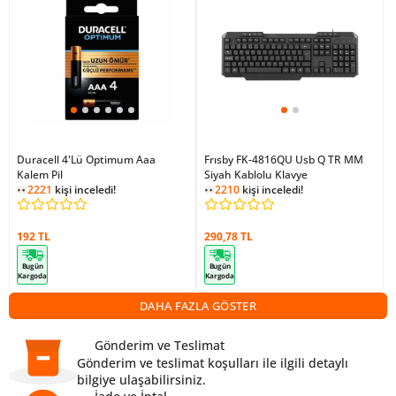
Duracell 4'Lü Optimum Aaa
Frısby FK-4816QU Usb Q TR MM
Kalem Pil
Siyah Kablolu Klavye
2221
kişi inceledi!
2210
kişi inceledi!
192 TL
290,78 TL
Bugün
Bugün
Kargoda
Kargoda
DAHA FAZLA GÖSTER
Gönderim ve Teslimat
Gönderim ve teslimat koşulları ile ilgili detaylı
bilgiye ulaşabilirsiniz.