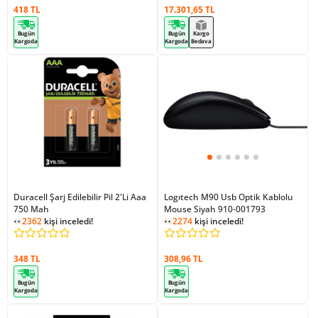
418 TL
17.301,65 TL
Bugün
Bugün
Kargo
Kargoda
Kargoda
Bedava
Duracell Şarj Edilebilir Pil 2'Li Aaa
Logıtech M90 Usb Optik Kablolu
750 Mah
Mouse Siyah 910-001793
2362
kişi inceledi!
2274
kişi inceledi!
348 TL
308,96 TL
Bugün
Bugün
Kargoda
Kargoda