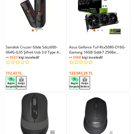
Sandisk Cruzer Glide Sdcz600-
Asus Geforce Tuf-Rtx5080-O16G-
064G-G35 Şifreli Usb 3.0 Type A
Gamıng 16GB Gddr7 256Bıt
64 GB Flash Bellek Siyah
3633
kişi inceledi!
2Xhdmı 3Xdp Ekran Kartı
3468
kişi inceledi!
712,42 TL
123.583,20 TL
Bugün
Kargo
Bugün
Kargo
Kargoda
Bedava
Kargoda
Bedava