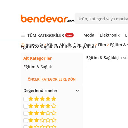
Moda
Elektronik
E
TÜM KATEGORİLER
Yeni
Anasayfa
Kitap, Müzik, Film, Oyun
Film
Eğitim & 
Eğitim & Sağlık Ürünleri ve Fiyatları
Eğitim & Sağlık
için so
Alt Kategoriler
Eğitim & Sağlık
ÖNCEKİ KATEGORİLERE DÖN
Değerlendirmeler