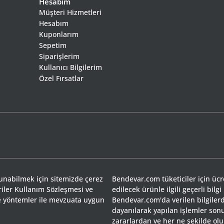
Hesabım
Müşteri Hizmetleri
Hesabım
Kuponlarım
Sepetim
Siparişlerim
Kullanıcı Bilgilerim
Özel Fırsatlar
sunabilmek için sitemizde çerez
Bendevar.com tüketiciler için ücret
riler Kullanım Sözleşmesi ve
edilecek ürünle ilgili geçerli bilgi
 ve yöntemler ile mevzuata uygun
Bendevar.com'da verilen bilgilerd
dayanılarak yapılan işlemler so
zararlardan ve her ne şekilde olu