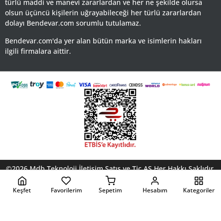
türlü maddi ve manevi zararlardan ve her ne şekilde olursa
olsun üçüncü kişilerin uğrayabileceği her türlü zararlardan
dolayı Bendevar.com sorumlu tutulamaz.
Bendevar.com'da yer alan bütün marka ve isimlerin hakları
ilgili firmalara aittir.
©2026 Mdb Teknoloji İletişim Satış ve Tic AŞ Her Hakkı Saklıdır.
Yardım
KVKK ve Gizlilik Politikası
Kullanm Koşulları
Çerez
Politikası
Keşfet
Favorilerim
Sepetim
Hesabım
Kategoriler
Akıllı Sıralama
Kapat