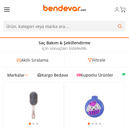
Saç Bakım & Şekillendirme
için sonuçları listeledik.
Akıllı Sıralama
Filtrele
Markalar
Kargo Bedava
Kuponlu Ürünler
H