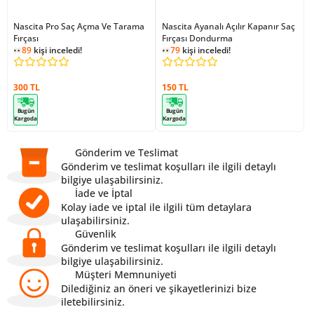
Nascita Pro Saç Açma Ve Tarama
Nascita Ayanalı Açılır Kapanır Saç
Fırçası
Fırçası Dondurma
89
kişi inceledi!
79
kişi inceledi!
300 TL
150 TL
Bugün
Bugün
Kargoda
Kargoda
Gönderim ve Teslimat
Gönderim ve teslimat koşulları ile ilgili detaylı
bilgiye ulaşabilirsiniz.
İade ve İptal
Kolay iade ve iptal ile ilgili tüm detaylara
ulaşabilirsiniz.
Güvenlik
Gönderim ve teslimat koşulları ile ilgili detaylı
bilgiye ulaşabilirsiniz.
Müşteri Memnuniyeti
Dilediğiniz an öneri ve şikayetlerinizi bize
iletebilirsiniz.