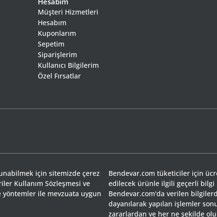
Hesabım
Müşteri Hizmetleri
Hesabım
Kuponlarım
Sepetim
Siparişlerim
Kullanıcı Bilgilerim
Özel Fırsatlar
sunabilmek için sitemizde çerez
Bendevar.com tüketiciler için ücret
riler Kullanım Sözleşmesi ve
edilecek ürünle ilgili geçerli bilgi
 ve yöntemler ile mevzuata uygun
Bendevar.com'da verilen bilgilerd
dayanılarak yapılan işlemler so
zararlardan ve her ne şekilde olu