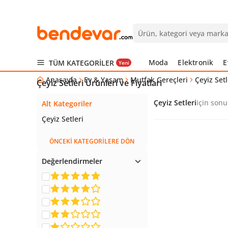
Moda
Elektronik
E
TÜM KATEGORİLER
Yeni
Anasayfa
Ev & Yaşam
Mutfak Gereçleri
Çeyiz Setl
Çeyiz Setleri Ürünleri ve Fiyatları
Çeyiz Setleri
için sonuç
Alt Kategoriler
Çeyiz Setleri
ÖNCEKİ KATEGORİLERE DÖN
Değerlendirmeler