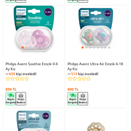
Philips Avent Soothie Emzik 0-6
Philips Avent Ultra Air Emzik 6-18
Ay Kız
Ay Kız
606
kişi inceledi!
514
kişi inceledi!
834 TL
600 TL
Bugün
Kargo
Bugün
Kargo
Kargoda
Bedava
Kargoda
Bedava