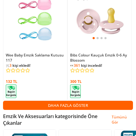
Wee Baby Emzik Saklama Kutusu
Bibs Colour Kauçuk Emzik 0-6 Ay
117
362
kişi inceledi!
Blossom
3
kişi ekledi!
361
kişi inceledi!
362
kişi inceledi!
132 TL
300 TL
Bugün
Bugün
Kargoda
Kargoda
DAHA FAZLA GÖSTER
Emzik Ve Aksesuarları kategorisinde Öne
Tümünü
Çıkanlar
Gör