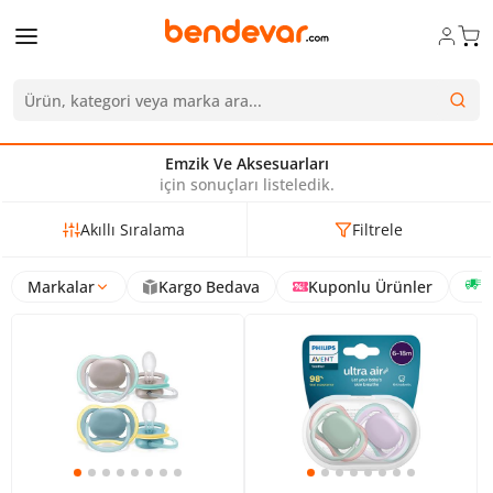
Emzik Ve Aksesuarları
için sonuçları listeledik.
Akıllı Sıralama
Filtrele
Markalar
Kargo Bedava
Kuponlu Ürünler
H