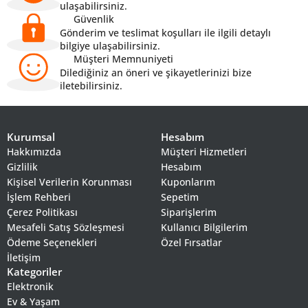
ulaşabilirsiniz.
Güvenlik
Gönderim ve teslimat koşulları ile ilgili detaylı
bilgiye ulaşabilirsiniz.
Müşteri Memnuniyeti
Dilediğiniz an öneri ve şikayetlerinizi bize
iletebilirsiniz.
Kurumsal
Hesabım
Hakkımızda
Müşteri Hizmetleri
Gizlilik
Hesabım
Kişisel Verilerin Korunması
Kuponlarım
İşlem Rehberi
Sepetim
Çerez Politikası
Siparişlerim
Mesafeli Satış Sözleşmesi
Kullanıcı Bilgilerim
Ödeme Seçenekleri
Özel Fırsatlar
İletişim
Kategoriler
Elektronik
Ev & Yaşam