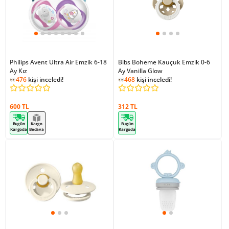
Philips Avent Ultra Air Emzik 6-18
Bibs Boheme Kauçuk Emzik 0-6
Ay Kız
Ay Vanilla Glow
476
kişi inceledi!
468
kişi inceledi!
600 TL
312 TL
Bugün
Kargo
Bugün
Kargoda
Bedava
Kargoda