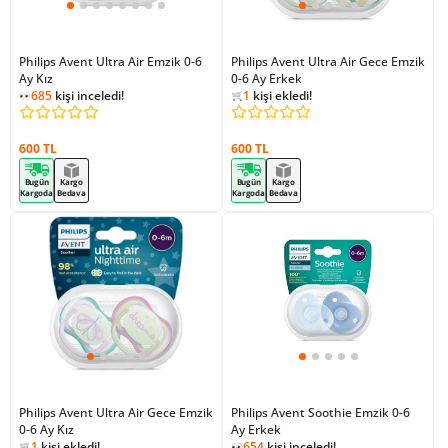
Philips Avent Ultra Air Emzik 0-6
Philips Avent Ultra Air Gece Emzik
Ay Kız
0-6 Ay Erkek
662
kişi inceledi!
685
kişi inceledi!
1
kişi ekledi!
662
kişi inceledi!
600 TL
600 TL
Bugün
Kargo
Bugün
Kargo
Kargoda
Bedava
Kargoda
Bedava
Philips Avent Ultra Air Gece Emzik
Philips Avent Soothie Emzik 0-6
0-6 Ay Kız
660
kişi inceledi!
Ay Erkek
1
kişi ekledi!
654
kişi inceledi!