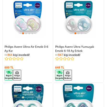
Philips Avent Ultra Air Emzik 0-6
Philips Avent Ultra Yumuşak
Ay Kız
Emzik 6-18 Ay Erkek
864
kişi inceledi!
847
kişi inceledi!
600 TL
648 TL
Bugün
Kargo
Bugün
Kargo
Kargoda
Bedava
Kargoda
Bedava