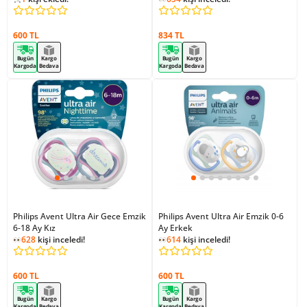
660
kişi inceledi!
600 TL
834 TL
Bugün
Kargo
Bugün
Kargo
Kargoda
Bedava
Kargoda
Bedava
Philips Avent Ultra Air Gece Emzik
Philips Avent Ultra Air Emzik 0-6
6-18 Ay Kız
Ay Erkek
628
kişi inceledi!
614
kişi inceledi!
600 TL
600 TL
Bugün
Kargo
Bugün
Kargo
Kargoda
Bedava
Kargoda
Bedava