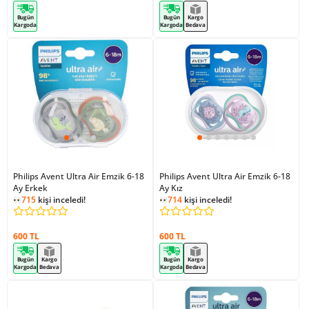
Bugün
Bugün
Kargo
Kargoda
Kargoda
Bedava
Philips Avent Ultra Air Emzik 6-18
Philips Avent Ultra Air Emzik 6-18
Ay Erkek
Ay Kız
715
kişi inceledi!
714
kişi inceledi!
600 TL
600 TL
Bugün
Kargo
Bugün
Kargo
Kargoda
Bedava
Kargoda
Bedava