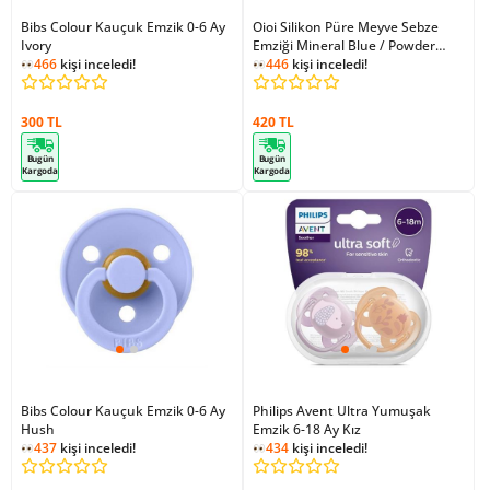
Bibs Colour Kauçuk Emzik 0-6 Ay
Oioi Silikon Püre Meyve Sebze
Ivory
Emziği Mineral Blue / Powder
466
kişi inceledi!
Grey
446
kişi inceledi!
300 TL
420 TL
Bugün
Bugün
Kargoda
Kargoda
Bibs Colour Kauçuk Emzik 0-6 Ay
Philips Avent Ultra Yumuşak
Hush
Emzik 6-18 Ay Kız
437
kişi inceledi!
434
kişi inceledi!