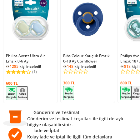
Philips Avent Ultra Air
Bibs Colour Kauçuk Emzik
Philips Ave
Emzik 0-6 Ay
6-18 Ay Cornflower
Emzik 18+ 
1285
kişi inceledi!
148
kişi inceledi!
818
kişi 
(1)
300 TL
600 TL
600 TL
Bugün
Bugün
Karg
Bugün
Kargo
Kargoda
Kargoda
Bedav
Kargoda
Bedava
Gönderim ve Teslimat
Gönderim ve teslimat koşulları ile ilgili detaylı
bilgiye ulaşabilirsiniz.
İade ve İptal
Kolay iade ve iptal ile ilgili tüm detaylara