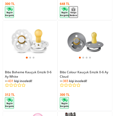
300 TL
648 TL
Bugün
Bugün
Kargo
Kargoda
Kargoda
Bedava
Bibs Boheme Kauçuk Emzik 0-6
Bibs Colour Kauçuk Emzik 0-6 Ay
Ay White
Cloud
431
kişi inceledi!
365
kişi inceledi!
312 TL
300 TL
Bugün
Bugün
Kargoda
Kargoda