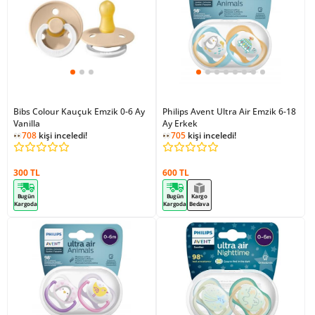
Bibs Colour Kauçuk Emzik 0-6 Ay
Philips Avent Ultra Air Emzik 6-18
Vanilla
Ay Erkek
708
kişi inceledi!
705
kişi inceledi!
300 TL
600 TL
Bugün
Bugün
Kargo
Kargoda
Kargoda
Bedava