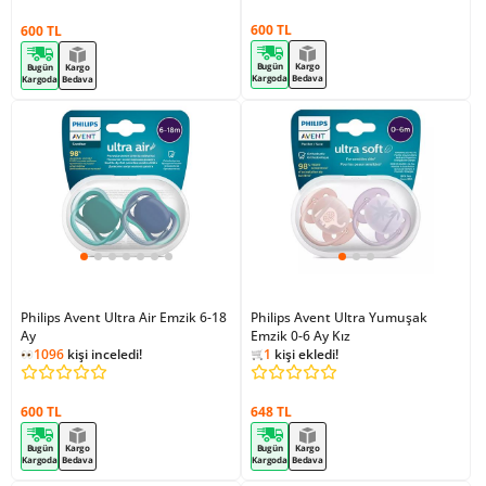
600 TL
600 TL
Bugün
Kargo
Bugün
Kargo
Kargoda
Bedava
Kargoda
Bedava
Philips Avent Ultra Air Emzik 6-18
Philips Avent Ultra Yumuşak
Ay
Emzik 0-6 Ay Kız
906
kişi inceledi!
1096
kişi inceledi!
1
kişi ekledi!
906
kişi inceledi!
600 TL
648 TL
Bugün
Kargo
Bugün
Kargo
Kargoda
Bedava
Kargoda
Bedava