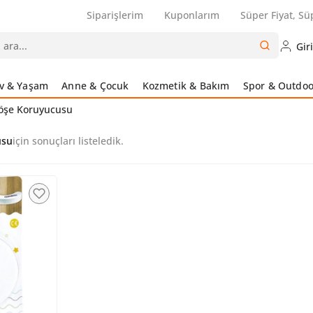
Siparişlerim
Kuponlarım
Süper Fiyat, Sü
Gir
v & Yaşam
Anne & Çocuk
Kozmetik & Bakım
Spor & Outdoo
Köşe Koruyucusu
usu
için sonuçları listeledik.