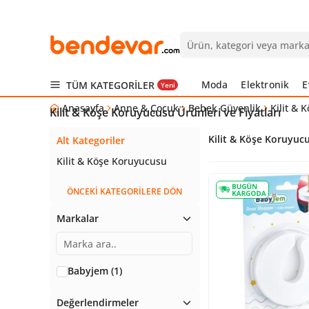
Moda
Elektronik
E
TÜM KATEGORİLER
Yeni
Anasayfa
Anne & Çocuk
Bebek Güvenlik
Kilit & 
Kilit & Köşe Koruyucusu Ürünleri ve Fiyatları
Kilit & Köşe Koruyuc
Alt Kategoriler
Kilit & Köşe Koruyucusu
ÖNCEKİ KATEGORİLERE DÖN
Markalar
Babyjem (1)
Değerlendirmeler