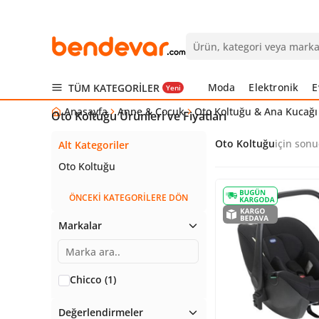
Moda
Elektronik
E
TÜM KATEGORİLER
Yeni
Anasayfa
Anne & Çocuk
Oto Koltuğu & Ana Kucağı
Oto Koltuğu Ürünleri ve Fiyatları
Oto Koltuğu
için sonuç
Alt Kategoriler
Oto Koltuğu
ÖNCEKİ KATEGORİLERE DÖN
Markalar
Chicco (1)
Değerlendirmeler