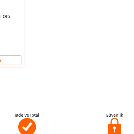
l Oto
e
İade ve İptal
Güvenlik