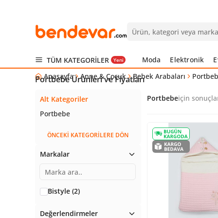
Moda
Elektronik
E
TÜM KATEGORİLER
Yeni
Anasayfa
Anne & Çocuk
Bebek Arabaları
Portbe
Portbebe Ürünleri ve Fiyatları
Portbebe
için sonuçlar
Alt Kategoriler
Portbebe
ÖNCEKİ KATEGORİLERE DÖN
Markalar
Bistyle (2)
Değerlendirmeler