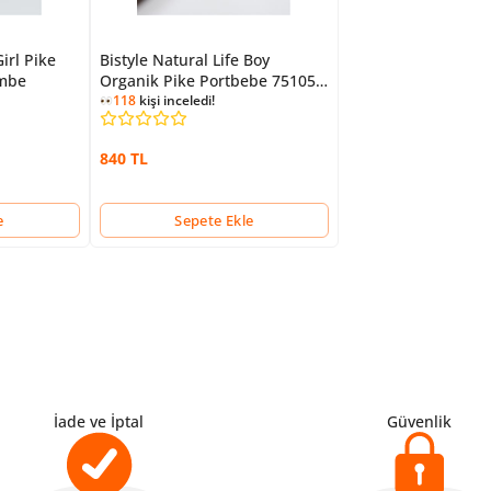
Girl Pike
Bistyle Natural Life Boy
embe
Organik Pike Portbebe 75105
Bej
118
kişi inceledi!
840 TL
e
Sepete Ekle
İade ve İptal
Güvenlik