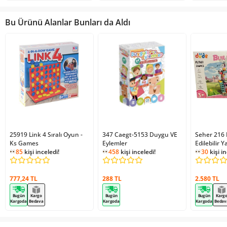
Bu Ürünü Alanlar Bunları da Aldı
25919 Link 4 Sıralı Oyun -
347 Caegt-5153 Duygu VE
Seher 216
Ks Games
Eylemler
Edilebilir 
85
kişi inceledi!
458
kişi inceledi!
30
kişi in
777,24 TL
288 TL
2.580 TL
Bugün
Kargo
Bugün
Bugün
Karg
Kargoda
Bedava
Kargoda
Kargoda
Bedav