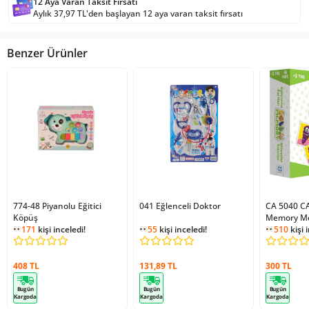
12 Aya Varan Taksit Fırsatı
Aylık 37,97 TL'den başlayan 12 aya varan taksit fırsatı
Benzer Ürünler
774-48 Piyanolu Eğitici
041 Eğlenceli Doktor
CA 5040 C
Köpüş
Memory Me
171
kişi inceledi!
55
kişi inceledi!
510
kişi 
408 TL
131,89 TL
300 TL
Bugün
Bugün
Bugün
Kargoda
Kargoda
Kargoda