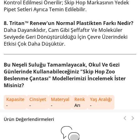
Kontrol Edilmesi Önerilir; Skip Hop Markasının Yedek
Pipet Setleri Ayrıca Temin Edilebilir.
8. Tritan™ Renew'un Normal Plastikten Farkı Nedir?
Daha Dayanıklıdır, Cam Gibi Şeffaftır Ve Moleküler
Seviyede Geri Dönüştürüldüğü İçin Çevre Üzerindeki
Etkisi Çok Daha Düşüktür.
Bu Neşeli Suluğu Tamamlayacak, Okul Ve Gezi
Günlerinde Kullanabileceğiniz "Skip Hop Zoo
Beslenme Çantası" Modellerimizi İncelemek İster
Misiniz?
Kapasite
Cinsiyet
Materyal
Renk
Yaş Aralığı
-
-
-
Arı
-
Ürün Değerlendirmeleri