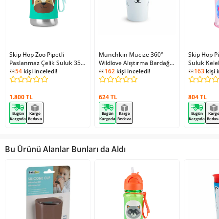
Skip Hop Zoo Pipetli
Munchkin Mucize 360°
Skip Hop Pi
Paslanmaz Çelik Suluk 350
Wildlove Alıştırma Bardağı
Suluk Kel
Ml Pug
54
kişi inceledi!
12 Ay+ 266 Ml Kutup Ayısı
162
kişi inceledi!
163
kişi 
1.800 TL
624 TL
804 TL
Bugün
Kargo
Bugün
Kargo
Bugün
Karg
Kargoda
Bedava
Kargoda
Bedava
Kargoda
Bedav
Bu Ürünü Alanlar Bunları da Aldı