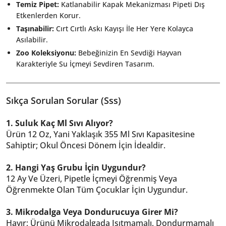
Temiz Pipet:
Katlanabilir Kapak Mekanizması Pipeti Dış
Etkenlerden Korur.
Taşınabilir:
Cırt Cırtlı Askı Kayışı İle Her Yere Kolayca
Asılabilir.
Zoo Koleksiyonu:
Bebeğinizin En Sevdiği Hayvan
Karakteriyle Su İçmeyi Sevdiren Tasarım.
Sıkça Sorulan Sorular (Sss)
1. Suluk Kaç Ml Sıvı Alıyor?
Ürün 12 Oz, Yani Yaklaşık 355 Ml Sıvı Kapasitesine
Sahiptir; Okul Öncesi Dönem İçin İdealdir.
2. Hangi Yaş Grubu İçin Uygundur?
12 Ay Ve Üzeri, Pipetle İçmeyi Öğrenmiş Veya
Öğrenmekte Olan Tüm Çocuklar İçin Uygundur.
3. Mikrodalga Veya Dondurucuya Girer Mi?
Hayır; Ürünü Mikrodalgada Isıtmamalı, Dondurmamalı