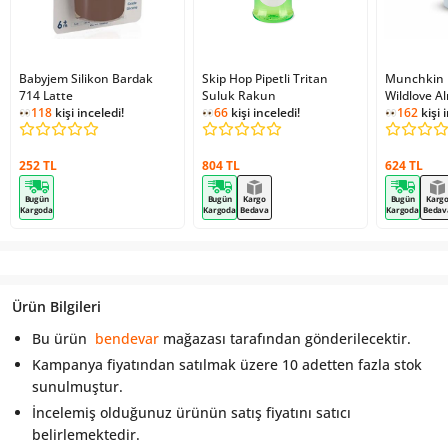
Babyjem Silikon Bardak
Skip Hop Pipetli Tritan
Munchkin 
714 Latte
Suluk Rakun
Wildlove Al
118
kişi inceledi!
66
kişi inceledi!
12 Ay+ 266
162
kişi 
252 TL
804 TL
624 TL
Bugün
Bugün
Kargo
Bugün
Karg
Kargoda
Kargoda
Bedava
Kargoda
Bedav
Ürün Bilgileri
Bu ürün
bendevar
mağazası tarafından gönderilecektir.
Kampanya fiyatından satılmak üzere 10 adetten fazla stok
sunulmuştur.
İncelemiş olduğunuz ürünün satış fiyatını satıcı
belirlemektedir.