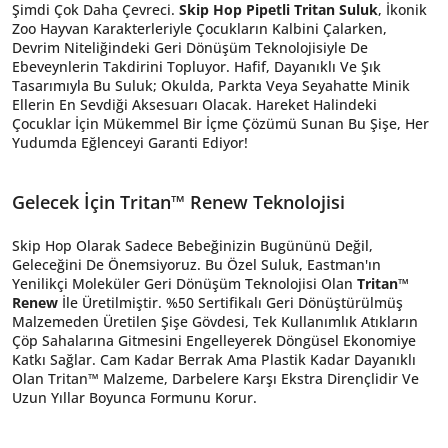
Şimdi Çok Daha Çevreci.
Skip Hop Pipetli Tritan Suluk
, İkonik
Zoo Hayvan Karakterleriyle Çocukların Kalbini Çalarken,
Devrim Niteliğindeki Geri Dönüşüm Teknolojisiyle De
Ebeveynlerin Takdirini Topluyor. Hafif, Dayanıklı Ve Şık
Tasarımıyla Bu Suluk; Okulda, Parkta Veya Seyahatte Minik
Ellerin En Sevdiği Aksesuarı Olacak. Hareket Halindeki
Çocuklar İçin Mükemmel Bir İçme Çözümü Sunan Bu Şişe, Her
Yudumda Eğlenceyi Garanti Ediyor!
Gelecek İçin Tritan™ Renew Teknolojisi
Skip Hop Olarak Sadece Bebeğinizin Bugününü Değil,
Geleceğini De Önemsiyoruz. Bu Özel Suluk, Eastman'ın
Yenilikçi Moleküler Geri Dönüşüm Teknolojisi Olan
Tritan™
Renew
İle Üretilmiştir. %50 Sertifikalı Geri Dönüştürülmüş
Malzemeden Üretilen Şişe Gövdesi, Tek Kullanımlık Atıkların
Çöp Sahalarına Gitmesini Engelleyerek Döngüsel Ekonomiye
Katkı Sağlar. Cam Kadar Berrak Ama Plastik Kadar Dayanıklı
Olan Tritan™ Malzeme, Darbelere Karşı Ekstra Dirençlidir Ve
Uzun Yıllar Boyunca Formunu Korur.