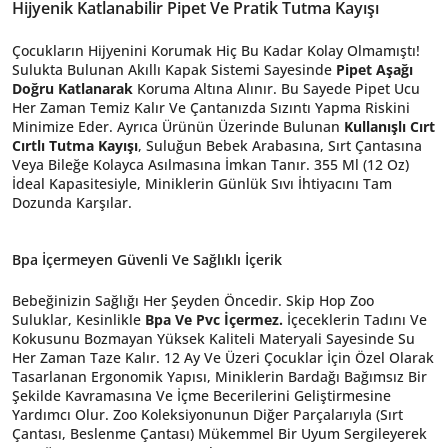
Hijyenik Katlanabilir Pipet Ve Pratik Tutma Kayışı
Çocukların Hijyenini Korumak Hiç Bu Kadar Kolay Olmamıştı!
Sulukta Bulunan Akıllı Kapak Sistemi Sayesinde
Pipet Aşağı
Doğru Katlanarak
Koruma Altına Alınır. Bu Sayede Pipet Ucu
Her Zaman Temiz Kalır Ve Çantanızda Sızıntı Yapma Riskini
Minimize Eder. Ayrıca Ürünün Üzerinde Bulunan
Kullanışlı Cırt
Cırtlı Tutma Kayışı
, Suluğun Bebek Arabasına, Sırt Çantasına
Veya Bileğe Kolayca Asılmasına İmkan Tanır. 355 Ml (12 Oz)
İdeal Kapasitesiyle, Miniklerin Günlük Sıvı İhtiyacını Tam
Dozunda Karşılar.
Bpa İçermeyen Güvenli Ve Sağlıklı İçerik
Bebeğinizin Sağlığı Her Şeyden Öncedir. Skip Hop Zoo
Suluklar, Kesinlikle
Bpa Ve Pvc İçermez.
İçeceklerin Tadını Ve
Kokusunu Bozmayan Yüksek Kaliteli Materyali Sayesinde Su
Her Zaman Taze Kalır. 12 Ay Ve Üzeri Çocuklar İçin Özel Olarak
Tasarlanan Ergonomik Yapısı, Miniklerin Bardağı Bağımsız Bir
Şekilde Kavramasına Ve İçme Becerilerini Geliştirmesine
Yardımcı Olur. Zoo Koleksiyonunun Diğer Parçalarıyla (Sırt
Çantası, Beslenme Çantası) Mükemmel Bir Uyum Sergileyerek