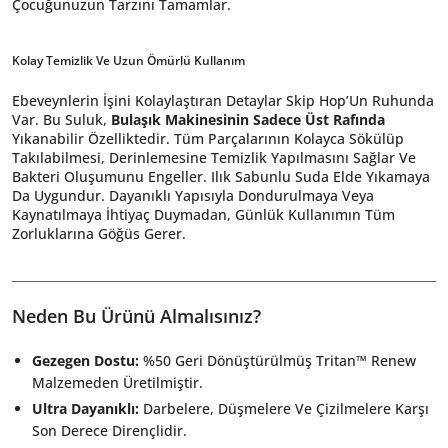
Çocuğunuzun Tarzını Tamamlar.
Kolay Temizlik Ve Uzun Ömürlü Kullanım
Ebeveynlerin İşini Kolaylaştıran Detaylar Skip Hop’Un Ruhunda
Var. Bu Suluk,
Bulaşık Makinesinin Sadece Üst Rafında
Yıkanabilir Özelliktedir. Tüm Parçalarının Kolayca Sökülüp
Takılabilmesi, Derinlemesine Temizlik Yapılmasını Sağlar Ve
Bakteri Oluşumunu Engeller. Ilık Sabunlu Suda Elde Yıkamaya
Da Uygundur. Dayanıklı Yapısıyla Dondurulmaya Veya
Kaynatılmaya İhtiyaç Duymadan, Günlük Kullanımın Tüm
Zorluklarına Göğüs Gerer.
Neden Bu Ürünü Almalısınız?
Gezegen Dostu:
%50 Geri Dönüştürülmüş Tritan™ Renew
Malzemeden Üretilmiştir.
Ultra Dayanıklı:
Darbelere, Düşmelere Ve Çizilmelere Karşı
Son Derece Dirençlidir.