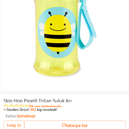
Skip Hop Pipetli Tritan Suluk Arı
İlk sen değerlendir
Sevilen Ürün!
302
kişi inceledi!
Satıcı:
bendevar
Satıcıya Sor
Takip Et