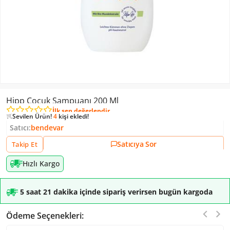
Sevilen Ürün!
1 kişi
favoriledi!
Hipp Çocuk Şampuanı 200 Ml
Sevilen Ürün!
425
kişi inceledi!
İlk sen değerlendir
Sevilen Ürün!
4
kişi ekledi!
Sevilen Ürün!
1 kişi
favoriledi!
Satıcı:
bendevar
Satıcıya Sor
Takip Et
Hızlı Kargo
5 saat 21 dakika içinde sipariş verirsen bugün kargoda
Ödeme Seçenekleri: