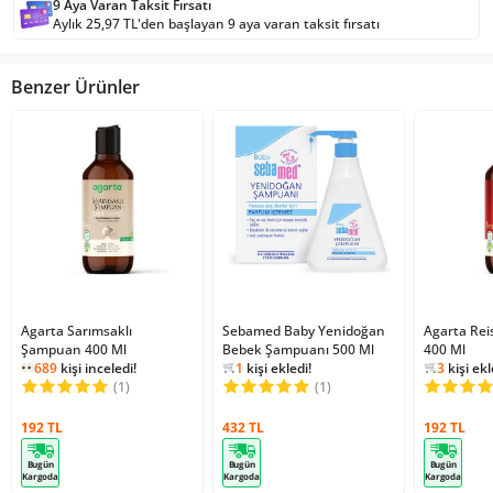
9 Aya Varan Taksit Fırsatı
Aylık 25,97 TL'den başlayan 9 aya varan taksit fırsatı
Benzer Ürünler
Agarta Sarımsaklı
Sebamed Baby Yenidoğan
1
kişi favoriledi!
Agarta Re
1
kişi fav
Şampuan 400 Ml
Bebek Şampuanı 500 Ml
2209
kişi inceledi!
400 Ml
3640
kişi
689
kişi inceledi!
1
kişi ekledi!
3
kişi ekl
1
kişi ekledi!
(1)
1
kişi favoriledi!
(1)
1
kişi fav
689
kişi inceledi!
192 TL
432 TL
192 TL
Bugün
Bugün
Bugün
Kargoda
Kargoda
Kargoda