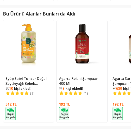
Bu Ürünü Alanlar Bunları da Aldı
Eyüp Sabri Tuncer Doğal
1
kişi favoriledi!
Agarta Reishi Şampuan
1
kişi favoriledi!
Agarta Sar
Zeytinyağlı Bebek
13447
kişi inceledi!
400 Ml
3640
kişi inceledi!
Şampuan 4
Şampuanı 600 Ml
10
kişi ekledi!
3
kişi ekledi!
689
kişi 
1
kişi favoriledi!
(1)
1
kişi favoriledi!
(1)
1
kişi ekl
689
kişi 
312 TL
192 TL
192 TL
Bugün
Bugün
Bugün
Kargoda
Kargoda
Kargoda