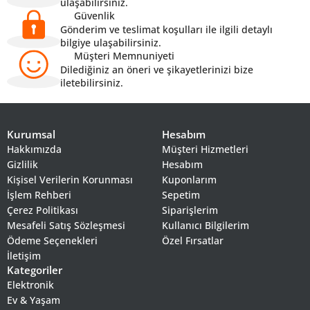
ulaşabilirsiniz.
Güvenlik
Gönderim ve teslimat koşulları ile ilgili detaylı
bilgiye ulaşabilirsiniz.
Müşteri Memnuniyeti
Dilediğiniz an öneri ve şikayetlerinizi bize
iletebilirsiniz.
Kurumsal
Hesabım
Hakkımızda
Müşteri Hizmetleri
Gizlilik
Hesabım
Kişisel Verilerin Korunması
Kuponlarım
İşlem Rehberi
Sepetim
Çerez Politikası
Siparişlerim
Mesafeli Satış Sözleşmesi
Kullanıcı Bilgilerim
Ödeme Seçenekleri
Özel Fırsatlar
İletişim
Kategoriler
Elektronik
Ev & Yaşam