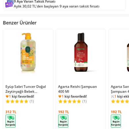
9 Aya Varan Taksit Fırsatı
Aylık 30,02 TL'den başlayan 9 aya varan taksit fırsatı
Benzer Ürünler
Eyüp Sabri Tuncer Doğal
Agarta Reishi Şampuan
Agarta Sar
Zeytinyağlı Bebek
400 Ml
Şampuan 4
689
kişi 
Şampuanı 600 Ml
1
kişi favoriledi!
1
kişi favoriledi!
1
kişi ekl
13447
kişi inceledi!
(1)
3640
kişi inceledi!
(1)
689
kişi 
10
kişi ekledi!
3
kişi ekledi!
1
kişi favoriledi!
1
kişi favoriledi!
312 TL
192 TL
192 TL
Bugün
Bugün
Bugün
Kargoda
Kargoda
Kargoda