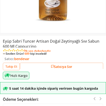
Eyüp Sabri Tuncer Artisan Doğal Zeytinyağlı Sıvı Sabun
600 Ml Cappuccino
İlk sen değerlendir
Sevilen Ürün!
689
kişi inceledi!
Satıcı:
bendevar
Satıcıya Sor
Takip Et
Hızlı Kargo
5 saat 14 dakika içinde sipariş verirsen bugün kargoda
Ödeme Seçenekleri: