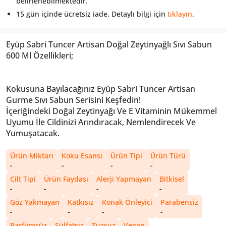
belirlenebilmektedir.
15 gün içinde ücretsiz iade. Detaylı bilgi için
tıklayın
.
Eyüp Sabri Tuncer Artisan Doğal Zeytinyağlı Sıvı Sabun
600 Ml Özellikleri;
Kokusuna Bayılacağınız Eyüp Sabri Tuncer Artisan
Gurme Sıvı Sabun Serisini Keşfedin!
İçeriğindeki Doğal Zeytinyağı Ve E Vitaminin Mükemmel
Uyumu İle Cildinizi Arındıracak, Nemlendirecek Ve
Yumuşatacak.
Ürün Miktarı
Koku Esansı
Ürün Tipi
Ürün Türü
-
-
-
-
Cilt Tipi
Ürün Faydası
Alerji Yapmayan
Bitkisel
-
-
-
-
Göz Yakmayan
Katkısız
Konak Önleyici
Parabensiz
-
-
-
-
Parfümsüz
Sülfatsız
Tuzsuz
Vegan