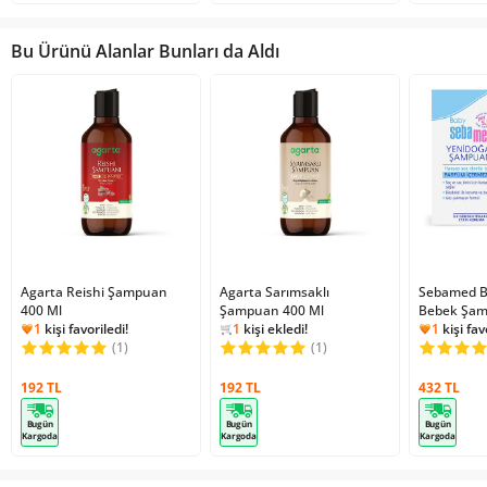
Bu Ürünü Alanlar Bunları da Aldı
Agarta Reishi Şampuan
Agarta Sarımsaklı
Sebamed B
400 Ml
Şampuan 400 Ml
689
kişi inceledi!
Bebek Şam
1
kişi favoriledi!
1
kişi ekledi!
1
kişi fav
3640
kişi inceledi!
(1)
689
kişi inceledi!
(1)
2209
kişi
3
kişi ekledi!
1
kişi ekl
1
kişi favoriledi!
1
kişi fav
192 TL
192 TL
432 TL
Bugün
Bugün
Bugün
Kargoda
Kargoda
Kargoda