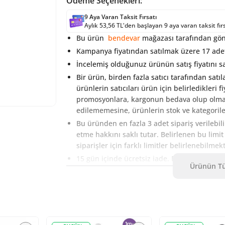
Ödeme Seçenekleri:
9 Aya Varan Taksit Fırsatı
Aylık 53,56 TL'den başlayan 9 aya varan taksit fır
Bu ürün
bendevar
mağazası tarafından gönd
Kampanya fiyatından satılmak üzere 17 adet
İncelemiş olduğunuz ürünün satış fiyatını sa
Bir ürün, birden fazla satıcı tarafından satıl
ürünlerin satıcıları ürün için belirledikleri 
promosyonlara, kargonun bedava olup olmamas
edilememesine, ürünlerin stok ve kategoriler
Bu üründen en fazla 3 adet sipariş verilebil
etme hakkını saklı tutar. Belirlenen bu limi
siparişler için farklı limitler belirlenebilmek
15 gün içinde ücretsiz iade. Detaylı bilgi içi
Ürünün Tü