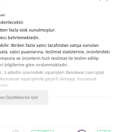
satı
erilecektir.
ten fazla stok sunulmuştur.
tıcı belirlemektedir.
abilir. Birden fazla satıcı tarafından satışa sunulan
fiyata, satıcı puanlarına, teslimat statülerine, ürünlerdeki
ına ve ürünlerin hızlı teslimat ile teslim edilip
i bilgilerine göre sıralanmaktadır.
ir. 3 adedin üzerindeki siparişleri Bendevar.com iptal
t kurumsal siparişlerde geçerli olmayıp, kurumsal
tedir.
n
tıklayın
.
m Özelliklerini Gör