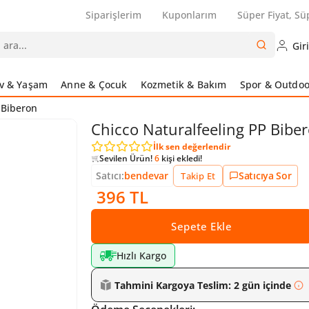
Siparişlerim
Kuponlarım
Süper Fiyat, Sü
Gir
v & Yaşam
Anne & Çocuk
Kozmetik & Bakım
Spor & Outdoo
Biberon
Chicco Naturalfeeling PP Bibe
İlk sen değerlendir
Sevilen Ürün!
9060
kişi inceledi!
Sevilen Ürün!
6
kişi ekledi!
Satıcı:
bendevar
Satıcıya Sor
Takip Et
Sevilen Ürün!
9060
kişi inceledi!
396 TL
Sepete Ekle
Hızlı Kargo
Tahmini Kargoya Teslim: 2 gün içinde