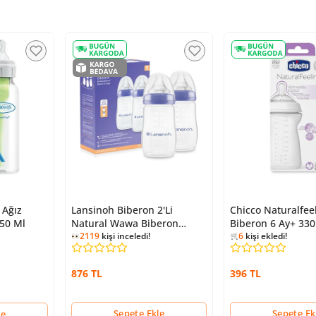
 Ağız
Lansinoh Biberon 2'Li
Chicco Naturalfee
9060
kişi inceledi!
50 Ml
Natural Wawa Biberon
Biberon 6 Ay+ 330
6
kişi ekledi!
Emziği 240 Ml
2119
kişi inceledi!
9060
kişi inceledi!
876 TL
396 TL
Sepete Ekle
Sepete Ek
le