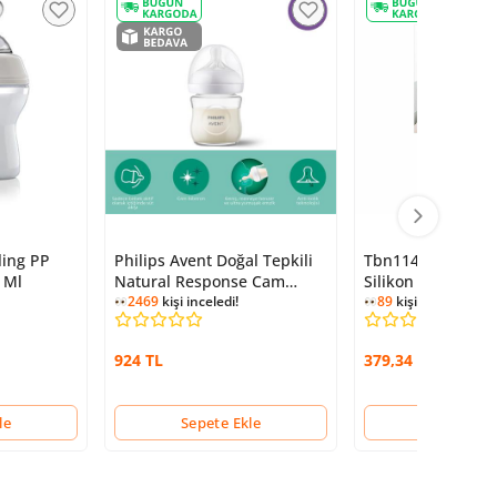
ling PP
Philips Avent Doğal Tepkili
Tbn11414 Boon - P
 Ml
Natural Response Cam
Silikon Meyve Seb
Biberon 120 Ml 0+ Ay
2469
kişi inceledi!
89
kişi inceledi!
924 TL
379,34 TL
le
Sepete Ekle
Sepete Ek