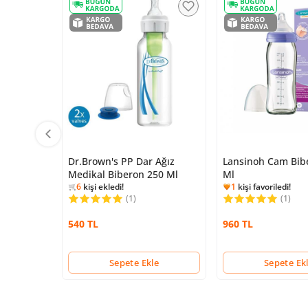
Dr.Brown's PP Dar Ağız
Lansinoh Cam Bib
Medikal Biberon 250 Ml
Ml
1
kişi favoriledi!
4139
kişi inceledi!
3733
kişi inceledi!
6
kişi ekledi!
(1)
29
kişi ekledi!
(1)
4139
kişi inceledi!
1
kişi favoriledi!
540 TL
960 TL
Sepete Ekle
Sepete Ek