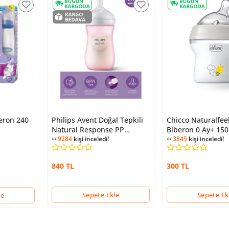
eron 240
Philips Avent Doğal Tepkili
Chicco Naturalfee
Natural Response PP
Biberon 0 Ay+ 150
Biberon 260 Ml 1+ Ay
9284
kişi inceledi!
3845
kişi inceledi!
Pembe
840 TL
300 TL
Sepete Ekle
Sepete Ek
le