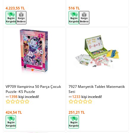
4.223,55 TL
516 TL
Bugün
Kargo
Bugün
Kargo
Kargoda
Bedava
Kargoda
Bedava
VP709 Vampirina 50 Parça Çocuk
7927 Manyetik Tablet Matematik
Puzzle -KS Puzzle
Seti
1398
kişi inceledi!
1233
kişi inceledi!
424,54 TL
251,21 TL
Bugün
Bugün
Kargoda
Kargoda