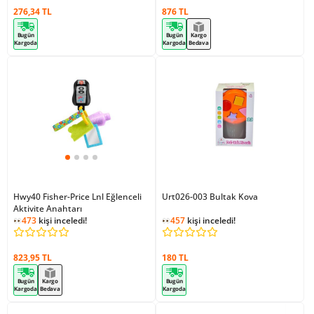
276,34 TL
876 TL
Bugün
Bugün
Kargo
Kargoda
Kargoda
Bedava
Hwy40 Fisher-Price Lnl Eğlenceli
Urt026-003 Bultak Kova
Aktivite Anahtarı
473
kişi inceledi!
457
kişi inceledi!
823,95 TL
180 TL
Bugün
Kargo
Bugün
Kargoda
Bedava
Kargoda