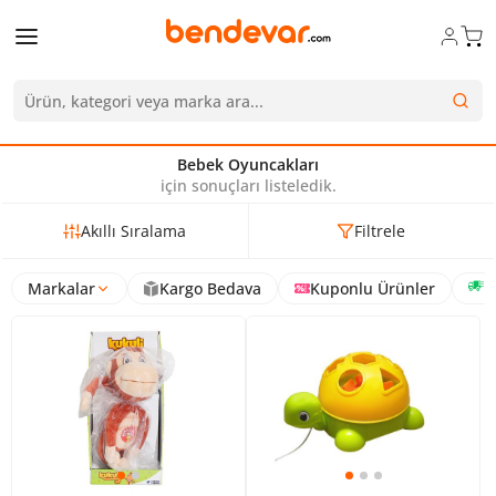
Bebek Oyuncakları
için sonuçları listeledik.
Akıllı Sıralama
Filtrele
Markalar
Kargo Bedava
Kuponlu Ürünler
H