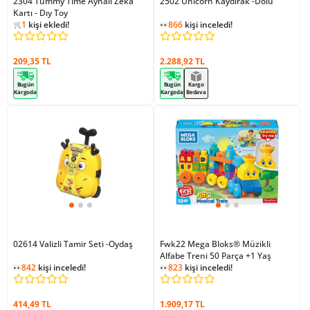
2304 Tummy Time Aynalı Zeka
2502 Unicorn Kaydırak -Dolu
Kartı - Dıy Toy
884
kişi inceledi!
1
kişi ekledi!
866
kişi inceledi!
884
kişi inceledi!
209,35 TL
2.288,92 TL
Bugün
Bugün
Kargo
Kargoda
Kargoda
Bedava
02614 Valizli Tamir Seti -Oydaş
Fwk22 Mega Bloks® Müzikli
1
kişi favoriledi!
Alfabe Treni 50 Parça +1 Yaş
842
kişi inceledi!
823
kişi inceledi!
1
kişi favoriledi!
414,49 TL
1.909,17 TL