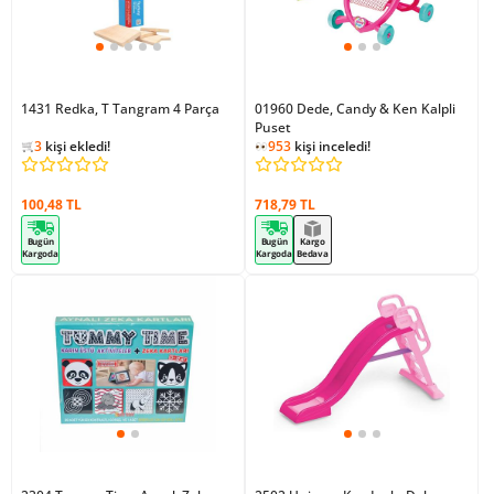
1431 Redka, T Tangram 4 Parça
01960 Dede, Candy & Ken Kalpli
1119
kişi inceledi!
Puset
3
kişi ekledi!
953
kişi inceledi!
1119
kişi inceledi!
100,48 TL
718,79 TL
Bugün
Bugün
Kargo
Kargoda
Kargoda
Bedava