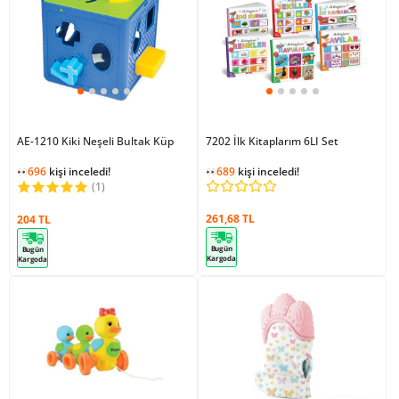
AE-1210 Kiki Neşeli Bultak Küp
7202 İlk Kitaplarım 6LI Set
696
kişi inceledi!
689
kişi inceledi!
(1)
261,68 TL
204 TL
Bugün
Bugün
Kargoda
Kargoda