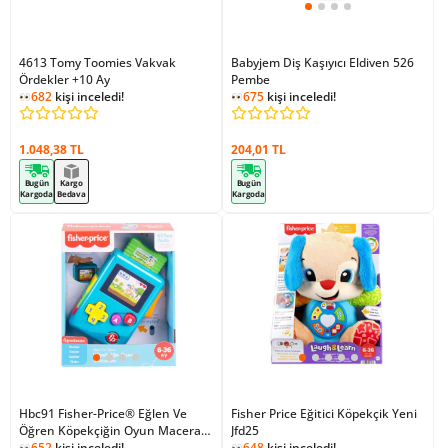
4613 Tomy Toomies Vakvak
Babyjem Diş Kaşıyıcı Eldiven 526
Ördekler +10 Ay
Pembe
682
kişi inceledi!
675
kişi inceledi!
1.048,38 TL
204,01 TL
Bugün
Kargo
Bugün
Kargoda
Bedava
Kargoda
Hbc91 Fisher-Price® Eğlen Ve
Fisher Price Eğitici Köpekçik Yeni
Öğren Köpekçiğin Oyun Macerası,
Jfd25
Türkçe / +6 Ay
652
kişi inceledi!
648
kişi inceledi!