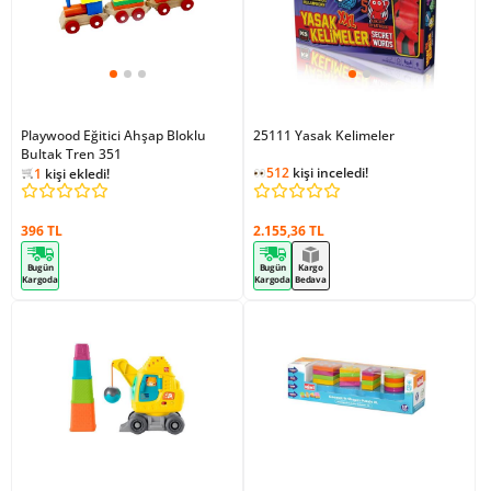
Playwood Eğitici Ahşap Bloklu
25111 Yasak Kelimeler
Bultak Tren 351
534
kişi inceledi!
1
kişi ekledi!
512
kişi inceledi!
534
kişi inceledi!
396 TL
2.155,36 TL
Bugün
Bugün
Kargo
Kargoda
Kargoda
Bedava