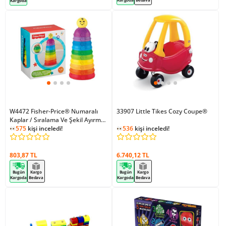
Kargoda
W4472 Fisher-Price® Numaralı
33907 Little Tikes Cozy Coupe®
Kaplar / Sıralama Ve Şekil Ayırma
Oyuncakları
575
kişi inceledi!
536
kişi inceledi!
803,87 TL
6.740,12 TL
Bugün
Kargo
Bugün
Kargo
Kargoda
Bedava
Kargoda
Bedava