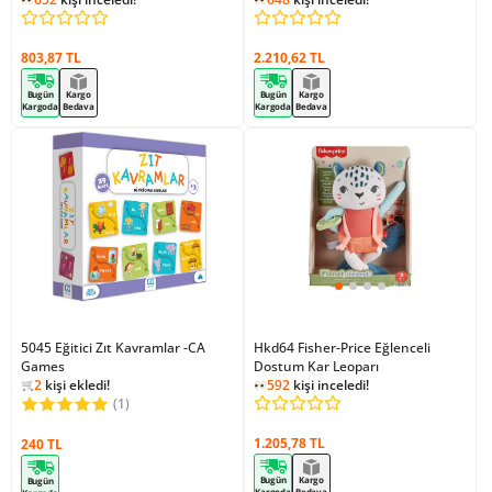
803,87 TL
2.210,62 TL
Bugün
Kargo
Bugün
Kargo
Kargoda
Bedava
Kargoda
Bedava
5045 Eğitici Zıt Kavramlar -CA
Hkd64 Fisher-Price Eğlenceli
Games
647
kişi inceledi!
Dostum Kar Leoparı
2
kişi ekledi!
592
kişi inceledi!
647
kişi inceledi!
(1)
1.205,78 TL
240 TL
Bugün
Kargo
Bugün
Kargoda
Bedava