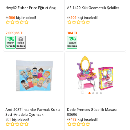
Hwy62 Fisher-Price Eğitici Vinç
AE-1420 Kiki Geometrik Şekiller
506
kişi inceledi!
505
kişi inceledi!
2.009,66 TL
384 TL
Bugün
Kargo
Bugün
Kargoda
Bedava
Kargoda
And-5087 İnsanlar Parmak Kukla
Dede Prenses Güzellik Masası
Seti -Anadolu Oyuncak
481
kişi inceledi!
03696
1
kişi ekledi!
473
kişi inceledi!
481
kişi inceledi!