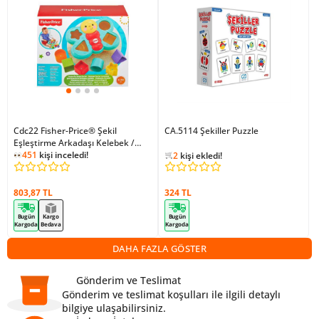
Cdc22 Fisher-Price® Şekil
CA.5114 Şekiller Puzzle
Eşleştirme Arkadaşı Kelebek /
434
kişi inceledi!
Sıralama Ve Şekil Ayırma
451
kişi inceledi!
2
kişi ekledi!
Oyuncakları
434
kişi inceledi!
803,87 TL
324 TL
Bugün
Kargo
Bugün
Kargoda
Bedava
Kargoda
DAHA FAZLA GÖSTER
Gönderim ve Teslimat
Gönderim ve teslimat koşulları ile ilgili detaylı
bilgiye ulaşabilirsiniz.