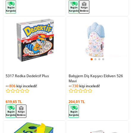
Bugün
Bugün
Kargo
Kargoda
Kargoda
Bedava
5317 Redka Dedektif Plus
Babyjem Diş Kaşıyıcı Eldiven 526
Mavi
806
kişi inceledi!
730
kişi inceledi!
619,65 TL
204,01 TL
Bugün
Kargo
Bugün
Kargoda
Bedava
Kargoda