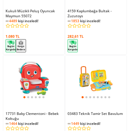
Kukuli Müzikli Peluş Oyuncak
4159 Kaplumbağa Bultak -
Maymun 55072
Zuzutoys
4489
kişi inceledi!
1853
kişi inceledi!
1.080 TL
282,61 TL
Bugün
Kargo
Bugün
Kargoda
Bedava
Kargoda
17731 Baby Clementoni - Bebek
03483 Teknik Tamir Set Bavulum
Koltuğu
1464
kişi inceledi!
1449
kişi inceledi!