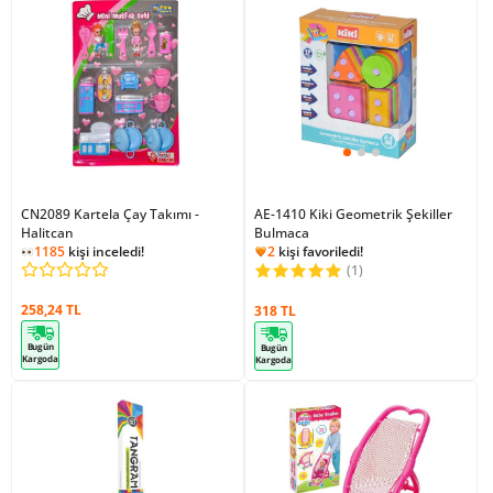
CN2089 Kartela Çay Takımı -
AE-1410 Kiki Geometrik Şekiller
Halitcan
Bulmaca
1185
kişi inceledi!
2
kişi favoriledi!
1168
kişi inceledi!
(1)
6
kişi ekledi!
2
kişi favoriledi!
258,24 TL
318 TL
Bugün
Bugün
Kargoda
Kargoda