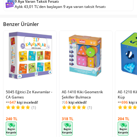
9 Aya Varan Taksit Fırsatı
Aylık 43,01 TL'den başlayan 9 aya varan taksit fırsatı
Benzer Ürünler
5045 Eğitici Zıt Kavramlar -
AE-1410 Kiki Geometrik
2
kişi favoriledi!
AE-1210 Ki
CA Games
Şekiller Bulmaca
1168
kişi inceledi!
Küp
647
kişi inceledi!
6
kişi ekledi!
696
kişi 
2
kişi ekledi!
(1)
2
kişi favoriledi!
(1)
647
kişi inceledi!
240 TL
318 TL
204 TL
Bugün
Bugün
Bugün
Kargoda
Kargoda
Kargoda