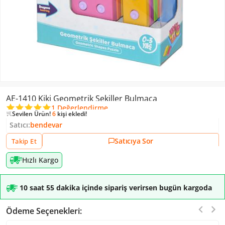
Sevilen Ürün!
2 kişi
favoriledi!
AE-1410 Kiki Geometrik Şekiller Bulmaca
Sevilen Ürün!
1168
kişi inceledi!
1 Değerlendirme
Sevilen Ürün!
6
kişi ekledi!
Sevilen Ürün!
2 kişi
favoriledi!
Satıcı:
bendevar
Satıcıya Sor
Takip Et
Hızlı Kargo
10 saat 55 dakika içinde sipariş verirsen bugün kargoda
Ödeme Seçenekleri: