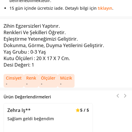
belirlenebilmektedir.
15 gün içinde ücretsiz iade. Detaylı bilgi için
tıklayın
.
Zihin Egzersizleri Yaptırır.
Renkleri Ve Şekilleri Öğretir.
Eşleştirme Yeteneğimizi Geliştirir.
Dokunma, Görme, Duyma Yetilerini Geliştirir.
Yaş Grubu : 0-3 Yaş
Kutu Ölçüleri : 20 X 17 X 7 Cm.
Desi Değeri: 1
Cinsiyet
Renk
Ölçüler
Müzik
-
-
-
-
Ürün Değerlendirmeleri
Zehra Iş**
5
/
5
Sağlam geldi beğendim