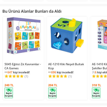
Bu Ürünü Alanlar Bunları da Aldı
5045 Eğitici Zıt Kavramlar -
AE-1210 Kiki Neşeli Bultak
AE-1410 Ki
2
kişi fav
CA Games
Küp
Şekiller B
1168
kişi
647
kişi inceledi!
696
kişi inceledi!
6
kişi ekl
2
kişi ekledi!
(1)
(1)
2
kişi fav
647
kişi inceledi!
240 TL
204 TL
318 TL
Bugün
Bugün
Bugün
Kargoda
Kargoda
Kargoda