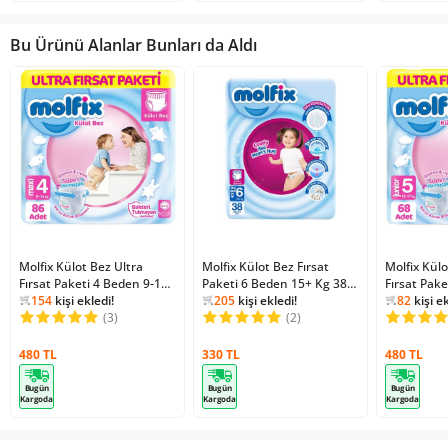
Bu Ürünü Alanlar Bunları da Aldı
Molfix Külot Bez Ultra
2
kişi favoriledi!
Molfix Külot Bez Fırsat
2
kişi favoriledi!
Molfix Külo
4
kişi fav
Fırsat Paketi 4 Beden 9-14
28128
kişi inceledi!
Paketi 6 Beden 15+ Kg 38
28933
kişi inceledi!
Fırsat Pak
36156
kiş
Kg 86 Adet
154
kişi ekledi!
Adet
205
kişi ekledi!
Kg 68 Adet
82
kişi ek
2
kişi favoriledi!
(3)
2
kişi favoriledi!
(2)
4
kişi fav
480 TL
330 TL
480 TL
Bugün
Bugün
Bugün
Kargoda
Kargoda
Kargoda