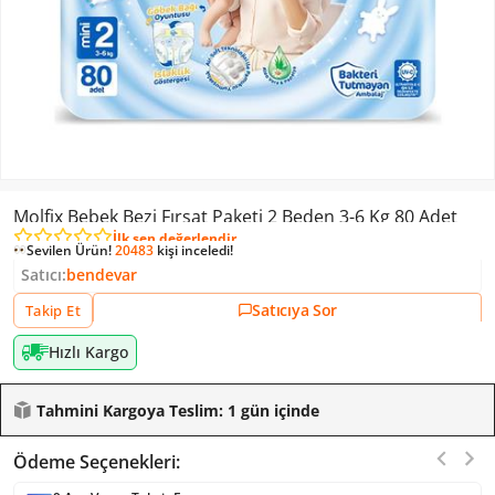
Molfix Bebek Bezi Fırsat Paketi 2 Beden 3-6 Kg 80 Adet
İlk sen değerlendir
Sevilen Ürün!
20483
kişi inceledi!
Sevilen Ürün!
8
kişi ekledi!
Satıcı:
bendevar
Sevilen Ürün!
20483
kişi inceledi!
Satıcıya Sor
Takip Et
Hızlı Kargo
Tahmini Kargoya Teslim: 1 gün içinde
Ödeme Seçenekleri: