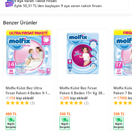
9 Aya Varan Taksit Fırsatı
Aylık 50,31 TL'den başlayan 9 aya varan taksit fırsatı
Benzer Ürünler
Molfix Külot Bez Ultra
2
kişi favoriledi!
Molfix Külot Bez Fırsat
2
kişi favoriledi!
Molfix Külo
Fırsat Paketi 4 Beden 9-14
28128
kişi inceledi!
Paketi 6 Beden 15+ Kg 38
28933
kişi inceledi!
Paketi 7 B
Kg 86 Adet
154
kişi ekledi!
Adet
205
kişi ekledi!
Adet
17906
kiş
2
kişi favoriledi!
(3)
2
kişi favoriledi!
(2)
123
kişi 
17906
kiş
480 TL
330 TL
330 TL
Bugün
Bugün
Bugün
Kargoda
Kargoda
Kargoda