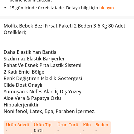
15 gün içinde ücretsiz iade. Detaylı bilgi için
tıklayın
.
Molfix Bebek Bezi Fırsat Paketi 2 Beden 3-6 Kg 80 Adet
Özellkleri;
Daha Elastik Yan Bantla
Sızdırmaz Elastik Bariyerler
Rahat Ve Esnek Prta Lastik Sistemi
2 Katlı Emici Bölge
Renk Değiştiren Islaklık Göstergesi
Cilde Dost Onaylı
Yumuşacık Nefes Alan İç Dış Yüzey
Aloe Vera & Papatya Özlü
Hipoalerjeniktir
Nonilfenol, Latex, Bpa, Paraben İçermez.
Ürün Adedi
Ürün Tipi
Ürün Türü
Kilo
Beden
-
Cırtlı
-
-
-