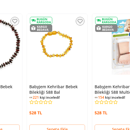
 Bebek
Babyjem Kehribar Bebek
Babyjem Kehribar
Bilekliği 588 Bal
Bilekliği 588 Multi
221
kişi inceledi!
154
kişi inceledi!
528 TL
528 TL
le
Sepete Ekle
Sepete Ek