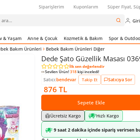
Siparişlerim
Kuponlarım
Süper Fiyat, Sü
Gir
v & Yaşam
Anne & Çocuk
Kozmetik & Bakım
Spor & Outdoo
bek Bakım Ürünleri
Bebek Bakım Ürünleri Diğer
Dede Şato Güzellik Masası 03
İlk sen değerlendir
Sevilen Ürün!
318
kişi inceledi!
Satıcı:
bendevar
Satıcıya Sor
Takip Et
876 TL
Sepete Ekle
Ücretsiz Kargo
Hızlı Kargo
9 saat 2 dakika içinde sipariş verirsen