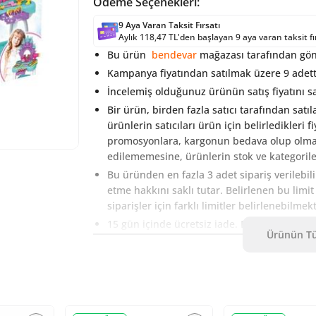
Ödeme Seçenekleri:
9 Aya Varan Taksit Fırsatı
Aylık 118,47 TL'den başlayan 9 aya varan taksit fı
Bu ürün
bendevar
mağazası tarafından gönd
Kampanya fiyatından satılmak üzere 9 adett
İncelemiş olduğunuz ürünün satış fiyatını sa
Bir ürün, birden fazla satıcı tarafından satıl
ürünlerin satıcıları ürün için belirledikleri 
promosyonlara, kargonun bedava olup olmamas
edilememesine, ürünlerin stok ve kategoriler
Bu üründen en fazla 3 adet sipariş verilebil
etme hakkını saklı tutar. Belirlenen bu limi
siparişler için farklı limitler belirlenebilmek
15 gün içinde ücretsiz iade. Detaylı bilgi içi
Ürünün Tü