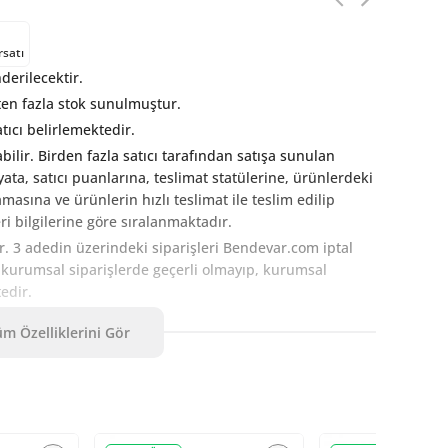
rsatı
erilecektir.
en fazla stok sunulmuştur.
tıcı belirlemektedir.
abilir. Birden fazla satıcı tarafından satışa sunulan
fiyata, satıcı puanlarına, teslimat statülerine, ürünlerdeki
ına ve ürünlerin hızlı teslimat ile teslim edilip
i bilgilerine göre sıralanmaktadır.
ir. 3 adedin üzerindeki siparişleri Bendevar.com iptal
t kurumsal siparişlerde geçerli olmayıp, kurumsal
tedir.
n
tıklayın
.
m Özelliklerini Gör