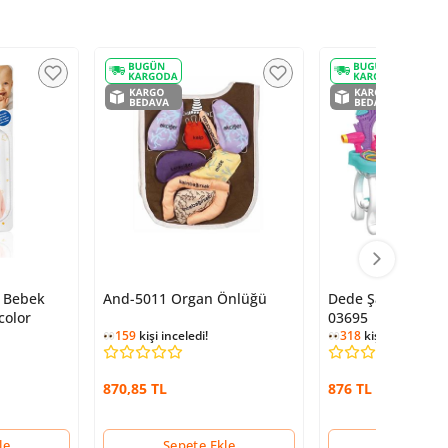
 Bebek
And-5011 Organ Önlüğü
Dede Şato Güzell
color
03695
159
kişi inceledi!
318
kişi inceledi!
870,85 TL
876 TL
le
Sepete Ekle
Sepete Ek