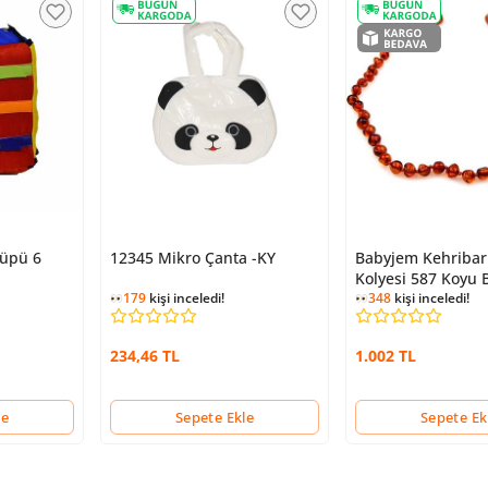
Küpü 6
12345 Mikro Çanta -KY
Babyjem Kehribar
Kolyesi 587 Koyu 
179
kişi inceledi!
348
kişi inceledi!
234,46 TL
1.002 TL
le
Sepete Ekle
Sepete Ek