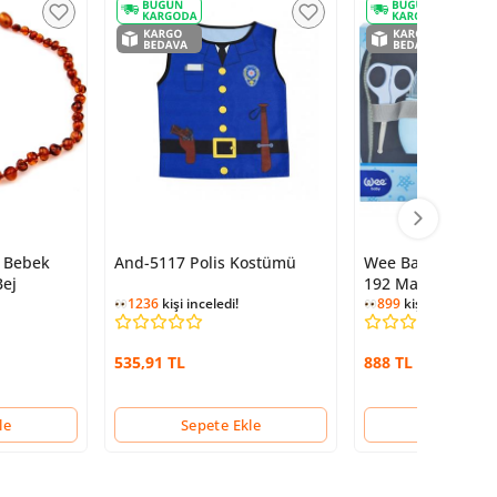
 Bebek
And-5117 Polis Kostümü
Wee Baby Bebek B
Bej
192 Mavi
1236
kişi inceledi!
899
kişi inceledi!
535,91 TL
888 TL
le
Sepete Ekle
Sepete Ek