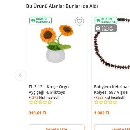
Bu Ürünü Alanlar Bunları da Aldı
FL-3 12Lİ Kroşe Örgü
Babyjem Kehribar
Ayçiçeği -Birliktoys
Kolyesi 587 Vişne
273
kişi inceledi!
223
kişi inceledi!
310,61 TL
1.002 TL
Sepete Ekle
Sepete Ek