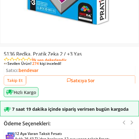
5136 Redka, Pratik Zeka 2 / +3 Yaş
İlk sen değerlendir
Sevilen Ürün!
274
kişi inceledi!
Satıcı:
bendevar
Satıcıya Sor
Takip Et
Hızlı Kargo
7 saat 19 dakika içinde sipariş verirsen bugün kargoda
Ödeme Seçenekleri:
12 Aya Varan Taksit Fırsatı
Aylık 26,43 TL'den başlayan 12 aya varan taksit fırsatı