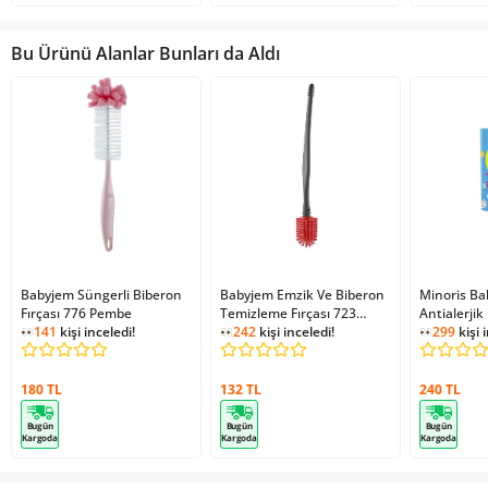
Bu Ürünü Alanlar Bunları da Aldı
Babyjem Süngerli Biberon
Babyjem Emzik Ve Biberon
Minoris Ba
Fırçası 776 Pembe
Temizleme Fırçası 723
Antialerji
141
kişi inceledi!
Pembe
242
kişi inceledi!
Temizleyici
299
kişi 
180 TL
132 TL
240 TL
Bugün
Bugün
Bugün
Kargoda
Kargoda
Kargoda