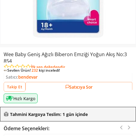
Wee Baby Geniş Ağızlı Biberon Emziği Yoğun Akış No:3
854
İlk sen değerlendir
Sevilen Ürün!
232
kişi inceledi!
Sevilen Ürün!
10
kişi ekledi!
Satıcı:
bendevar
Sevilen Ürün!
232
kişi inceledi!
Satıcıya Sor
Takip Et
Hızlı Kargo
Tahmini Kargoya Teslim: 1 gün içinde
Ödeme Seçenekleri: