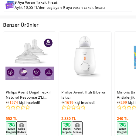
9 Aya Varan Taksit Fırsatı
Aylık 10,55 TL'den başlayan 9 aya varan taksit fırsatı
Benzer Ürünler
Philips Avent Doğal Tepkili
Philips Avent Hızlı Biberon
Minoris Ba
Natural Response 2'Li
Isıtıcı
Antialerji
Biberon Emziği No:6 6+ Ay
1574
kişi inceledi!
1619
kişi inceledi!
Temizleyici
299
kişi 
552 TL
2.880 TL
240 TL
Bugün
Kargo
Bugün
Kargo
Bugün
Kargoda
Bedava
Kargoda
Bedava
Kargoda