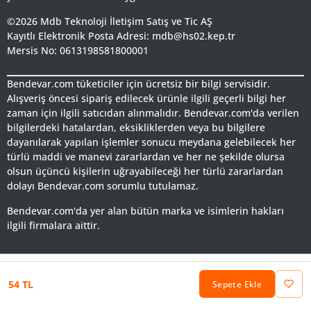
©2026 Mdb Teknoloji İletişim Satış ve Tic AŞ
Kayıtlı Elektronik Posta Adresi: mdb@hs02.kep.tr
Mersis No: 0613198581800001
Bendevar.com tüketiciler için ücretsiz bir bilgi servisidir.
Alışveriş öncesi sipariş edilecek ürünle ilgili geçerli bilgi her
zaman için ilgili satıcıdan alınmalıdır. Bendevar.com'da verilen
bilgilerdeki hatalardan, eksikliklerden veya bu bilgilere
dayanılarak yapılan işlemler sonucu meydana gelebilecek her
türlü maddi ve manevi zararlardan ve her ne şekilde olursa
olsun üçüncü kişilerin uğrayabileceği her türlü zararlardan
dolayı Bendevar.com sorumlu tutulamaz.
Bendevar.com'da yer alan bütün marka ve isimlerin hakları
ilgili firmalara aittir.
54 TL
Sepete Ekle
Keşfet
Favorilerim
Sepetim
Hesabım
Kategoriler