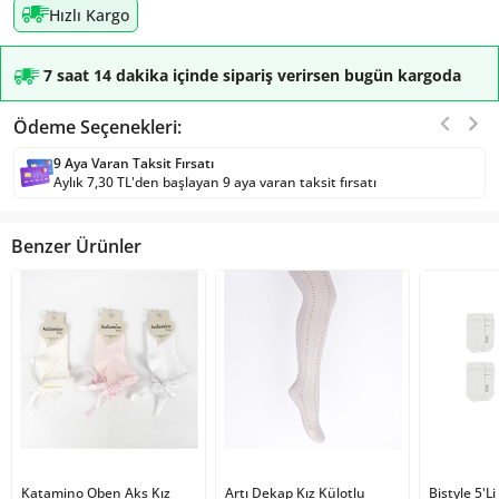
Hızlı Kargo
7 saat 14 dakika içinde sipariş verirsen bugün kargoda
Ödeme Seçenekleri:
9 Aya Varan Taksit Fırsatı
Aylık 7,30 TL'den başlayan 9 aya varan taksit fırsatı
Benzer Ürünler
Katamino Oben Aks Kız
1
kişi favoriledi!
Artı Dekap Kız Külotlu
Bistyle 5'L