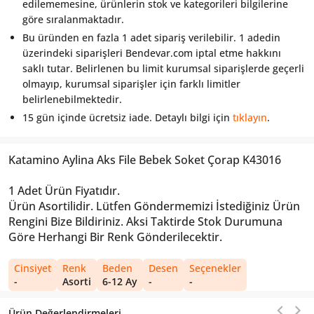
edilememesine, ürünlerin stok ve kategorileri bilgilerine
göre sıralanmaktadır.
Bu üründen en fazla 1 adet sipariş verilebilir. 1 adedin
üzerindeki siparişleri Bendevar.com iptal etme hakkını
saklı tutar. Belirlenen bu limit kurumsal siparişlerde geçerli
olmayıp, kurumsal siparişler için farklı limitler
belirlenebilmektedir.
15 gün içinde ücretsiz iade. Detaylı bilgi için
tıklayın
.
Katamino Aylina Aks File Bebek Soket Çorap K43016
1 Adet Ürün Fiyatıdır.
Ürün Asortilidir. Lütfen Göndermemizi İstediğiniz Ürün
Rengini Bize Bildiriniz. Aksi Taktirde Stok Durumuna
Göre Herhangi Bir Renk Gönderilecektir.
Cinsiyet
Renk
Beden
Desen
Seçenekler
-
Asorti
6-12 Ay
-
-
Ürün Değerlendirmeleri