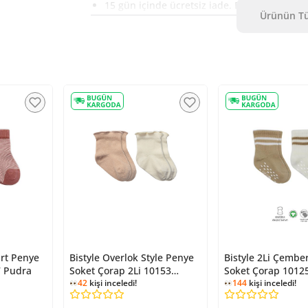
15 gün içinde ücretsiz iade. Detaylı bilgi içi
Ürünün Tü
art Penye
Bistyle Overlok Style Penye
Bistyle 2Li Çembe
7 Pudra
Soket Çorap 2Li 10153
Soket Çorap 10125
Kahve
42
kişi inceledi!
144
kişi inceledi!