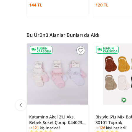
144 TL
120 TL
Bu Ürünü Alanlar Bunları da Aldı
Katamino Akel 2'Li Aks.
Bistyle 6'Lı Mix B
Bebek Soket Çorap K44023
30101 Toprak
Asorti
121
kişi inceledi!
126
kişi inceledi!