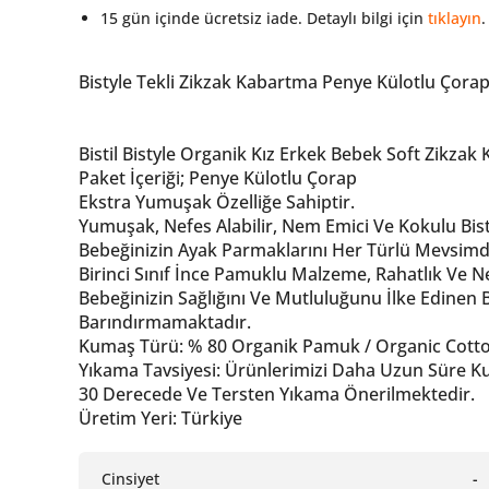
15 gün içinde ücretsiz iade. Detaylı bilgi için
tıklayın
.
Bistyle Tekli Zikzak Kabartma Penye Külotlu Çorap
Bistil Bistyle Organik Kız Erkek Bebek Soft Zikz
Paket İçeriği; Penye Külotlu Çorap
Ekstra Yumuşak Özelliğe Sahiptir.
Yumuşak, Nefes Alabilir, Nem Emici Ve Kokulu Bisty
Bebeğinizin Ayak Parmaklarını Her Türlü Mevsimd
Birinci Sınıf İnce Pamuklu Malzeme, Rahatlık Ve N
Bebeğinizin Sağlığını Ve Mutluluğunu İlke Edinen B
Barındırmamaktadır.
Kumaş Türü: % 80 Organik Pamuk / Organic Cotton
Yıkama Tavsiyesi: Ürünlerimizi Daha Uzun Süre Kul
30 Derecede Ve Tersten Yıkama Önerilmektedir.
Üretim Yeri: Türkiye
Cinsiyet
-