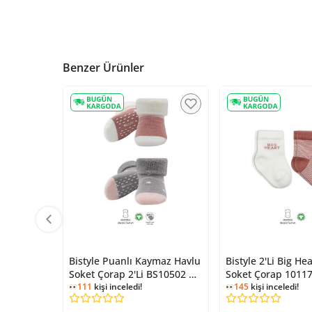
Benzer Ürünler
Bistyle Puanlı Kaymaz Havlu
Bistyle 2'Li Big He
Soket Çorap 2'Li BS10502 Gri
Soket Çorap 1011
Pudra
111
kişi inceledi!
145
kişi inceledi!