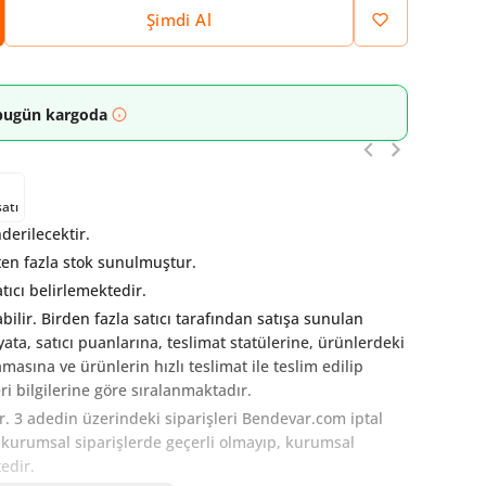
Şimdi Al
n bugün kargoda
satı
erilecektir.
en fazla stok sunulmuştur.
tıcı belirlemektedir.
abilir. Birden fazla satıcı tarafından satışa sunulan
fiyata, satıcı puanlarına, teslimat statülerine, ürünlerdeki
ına ve ürünlerin hızlı teslimat ile teslim edilip
i bilgilerine göre sıralanmaktadır.
ir. 3 adedin üzerindeki siparişleri Bendevar.com iptal
t kurumsal siparişlerde geçerli olmayıp, kurumsal
tedir.