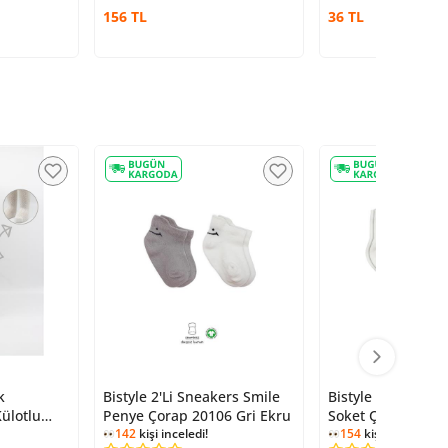
156 TL
36 TL
k
Bistyle 2'Li Sneakers Smile
Bistyle 2'Li Big H
ülotlu
Penye Çorap 20106 Gri Ekru
Soket Çorap 1011
ru
142
kişi inceledi!
154
kişi inceledi!