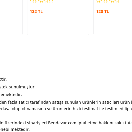
132 TL
120 TL
tir.
 stok sunulmuştur.
rlemektedir.
rden fazla satıcı tarafından satışa sunulan ürünlerin satıcıları ürün i
ava olup olmamasına ve ürünlerin hızlı teslimat ile teslim edilip e
in üzerindeki siparişleri Bendevar.com iptal etme hakkını saklı tut
lenebilmektedir.