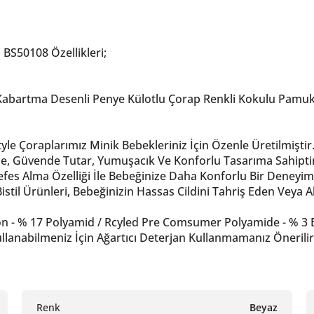
 BS50108 Özellikleri;
ak Kabartma Desenli Penye Külotlu Çorap Renkli Kokulu Pamu
le Çoraplarımız Minik Bebekleriniz İçin Özenle Üretilmiştir
e, Güvende Tutar, Yumuşacık Ve Konforlu Tasarıma Sahipti
efes Alma Özelliği İle Bebeğinize Daha Konforlu Bir Deneyim
istil Ürünleri, Bebeğinizin Hassas Cildini Tahriş Eden Veya 
 - % 17 Polyamid / Rcyled Pre Comsumer Polyamide - % 3 E
lanabilmeniz İçin Ağartıcı Deterjan Kullanmamanız Önerilir
Renk
Beyaz