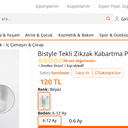
Siparişlerim
Kuponlarım
Süper Fiyat, Sü
Gir
v & Yaşam
Anne & Çocuk
Kozmetik & Bakım
Spor & Outdoo
k
İç Çamaşırı & Çorap
Bistyle Tekli Zikzak Kabartma
İlk sen değerlendir
Sevilen Ürün!
1 kişi
favoriledi!
Sevilen Ürün!
202
kişi inceledi!
Satıcı:
bendevar
Satıcıya Sor
Takip Et
Sevilen Ürün!
2
kişi ekledi!
120 TL
Sevilen Ürün!
1 kişi
favoriledi!
Renk:
Beyaz
Beden:
6-12 Ay
6-12 Ay
0-6 Ay