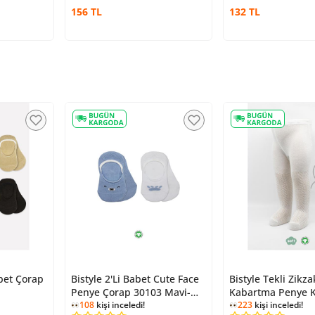
156 TL
132 TL
abet Çorap
Bistyle 2'Li Babet Cute Face
Bistyle Tekli Zikza
Penye Çorap 30103 Mavi-
Kabartma Penye K
Beyaz
108
kişi inceledi!
Çorap BS50108 Ek
223
kişi inceledi!