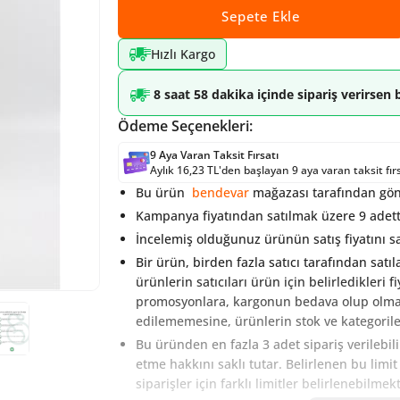
Sepete Ekle
Hızlı Kargo
8 saat 58 dakika içinde sipariş verirse
Ödeme Seçenekleri:
9 Aya Varan Taksit Fırsatı
Aylık 16,23 TL'den başlayan 9 aya varan taksit fır
Bu ürün
bendevar
mağazası tarafından gönd
Kampanya fiyatından satılmak üzere 9 adett
İncelemiş olduğunuz ürünün satış fiyatını sa
Bir ürün, birden fazla satıcı tarafından satıl
ürünlerin satıcıları ürün için belirledikleri 
promosyonlara, kargonun bedava olup olmamas
edilememesine, ürünlerin stok ve kategoriler
Bu üründen en fazla 3 adet sipariş verilebil
etme hakkını saklı tutar. Belirlenen bu limi
siparişler için farklı limitler belirlenebilmek