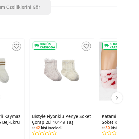
n
tıklayın
.
m Özelliklerini Gör
rli Kaymaz
Bistyle Fiyonklu Penye Soket
Katamino Tortum 
 Bej-Ekru
Çorap 2Li 10149 Taş
Soket K46362 Asor
42
kişi inceledi!
30
kişi inceledi!