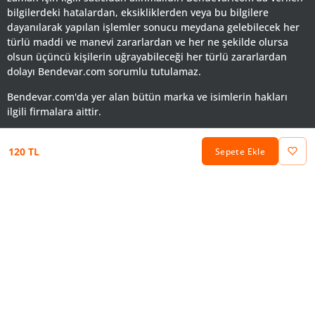
bilgilerdeki hatalardan, eksikliklerden veya bu bilgilere
dayanılarak yapılan işlemler sonucu meydana gelebilecek her
türlü maddi ve manevi zararlardan ve her ne şekilde olursa
olsun üçüncü kişilerin uğrayabileceği her türlü zararlardan
dolayı Bendevar.com sorumlu tutulamaz.
Bendevar.com'da yer alan bütün marka ve isimlerin hakları
ilgili firmalara aittir.
120 TL
Sepete Ekle
Keşfet
Favorilerim
Sepetim
Hesabım
Kategoriler
©2026 Mdb Teknoloji İletişim Satış ve Tic AŞ Her Hakkı Saklıdır.
Yardım
KVKK ve Gizlilik Politikası
Kullanm Koşulları
Çerez
Politikası