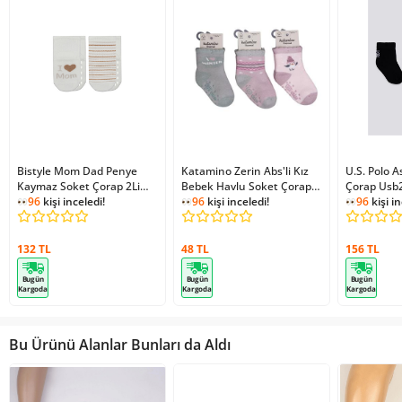
Bistyle Mom Dad Penye
Katamino Zerin Abs'li Kız
U.S. Polo 
Kaymaz Soket Çorap 2Li
Bebek Havlu Soket Çorap
Çorap Usb
10147 Çember Mom
96
kişi inceledi!
K45908 Asorti
96
kişi inceledi!
96
kişi in
132 TL
48 TL
156 TL
Bugün
Bugün
Bugün
Kargoda
Kargoda
Kargoda
Bu Ürünü Alanlar Bunları da Aldı