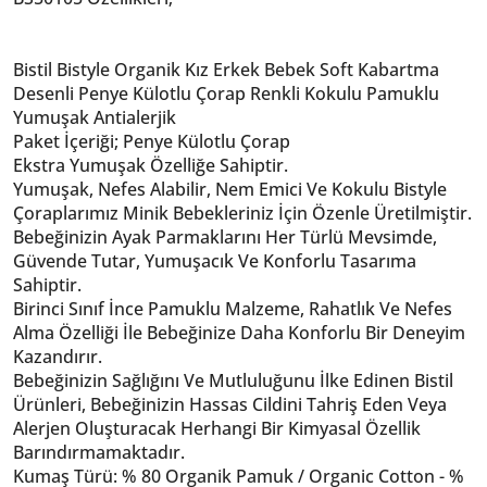
Bistil Bistyle Organik Kız Erkek Bebek Soft Kabartma
Desenli Penye Külotlu Çorap Renkli Kokulu Pamuklu
Yumuşak Antialerjik
Paket İçeriği; Penye Külotlu Çorap
Ekstra Yumuşak Özelliğe Sahiptir.
Yumuşak, Nefes Alabilir, Nem Emici Ve Kokulu Bistyle
Çoraplarımız Minik Bebekleriniz İçin Özenle Üretilmiştir.
Bebeğinizin Ayak Parmaklarını Her Türlü Mevsimde,
Güvende Tutar, Yumuşacık Ve Konforlu Tasarıma
Sahiptir.
Birinci Sınıf İnce Pamuklu Malzeme, Rahatlık Ve Nefes
Alma Özelliği İle Bebeğinize Daha Konforlu Bir Deneyim
Kazandırır.
Bebeğinizin Sağlığını Ve Mutluluğunu İlke Edinen Bistil
Ürünleri, Bebeğinizin Hassas Cildini Tahriş Eden Veya
Alerjen Oluşturacak Herhangi Bir Kimyasal Özellik
Barındırmamaktadır.
Kumaş Türü: % 80 Organik Pamuk / Organic Cotton - %