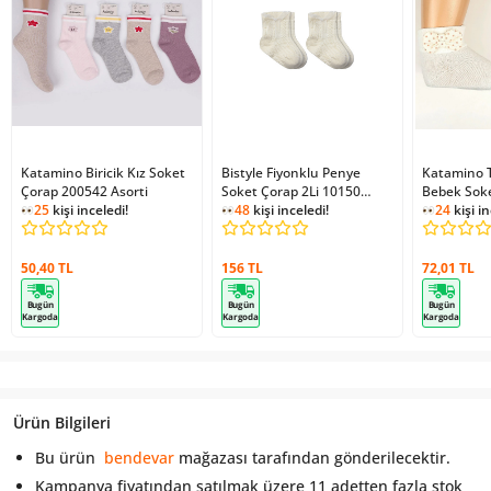
Katamino Biricik Kız Soket
Bistyle Fiyonklu Penye
Katamino T
Çorap 200542 Asorti
Soket Çorap 2Li 10150
Bebek Sok
25
kişi inceledi!
Naturel
48
kişi inceledi!
Asorti
24
kişi in
50,40 TL
156 TL
72,01 TL
Bugün
Bugün
Bugün
Kargoda
Kargoda
Kargoda
Ürün Bilgileri
Bu ürün
bendevar
mağazası tarafından gönderilecektir.
Kampanya fiyatından satılmak üzere 11 adetten fazla stok