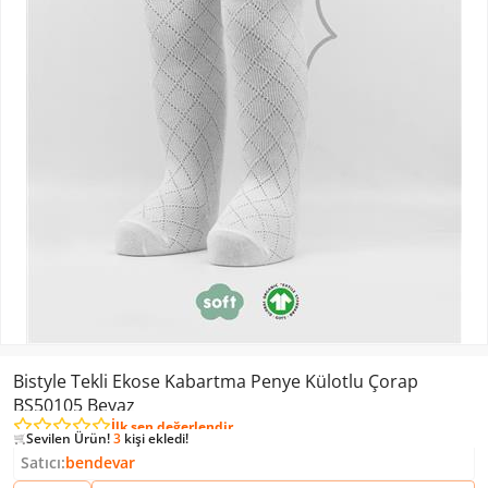
Bistyle Tekli Ekose Kabartma Penye Külotlu Çorap
Sevilen Ürün!
1 kişi
favoriledi!
BS50105 Beyaz
Sevilen Ürün!
229
kişi inceledi!
İlk sen değerlendir
Sevilen Ürün!
3
kişi ekledi!
Sevilen Ürün!
1 kişi
favoriledi!
Satıcı:
bendevar