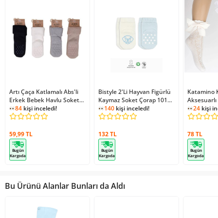
Artı Çaça Katlamalı Abs'li
Bistyle 2'Li Hayvan Figürlü
Katamino K
Erkek Bebek Havlu Soket
Kaymaz Soket Çorap 10104
Aksesuarlı
Çorap K42259 Asorti
84
kişi inceledi!
Mavi Ekru
140
kişi inceledi!
K24097 Aso
24
kişi in
59,99 TL
132 TL
78 TL
Bugün
Bugün
Bugün
Kargoda
Kargoda
Kargoda
Bu Ürünü Alanlar Bunları da Aldı