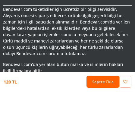
Bendevar.com tüketiciler için ücretsiz bir bilgi servisidir.
Alışveriş öncesi sipariş edilecek ürünle ilgili geçerli bilgi her
zaman için ilgili satıcıdan alınmalıdır. Bendevar.com'da verilen
bilgilerdeki hatalardan, eksikliklerden veya bu bilgilere
dayanılarak yapılan işlemler sonucu meydana gelebilecek her
türlü maddi ve manevi zararlardan ve her ne şekilde olursa
olsun üçüncü kişilerin uğrayabileceği her türlü zararlardan
dolayı Bendevar.com sorumlu tutulamaz.
Bendevar.com'da yer alan bütün marka ve isimlerin hakları
ilgili firmalara aittir.
120 TL
Sepete Ekle
Keşfet
Favorilerim
Sepetim
Hesabım
Kategoriler