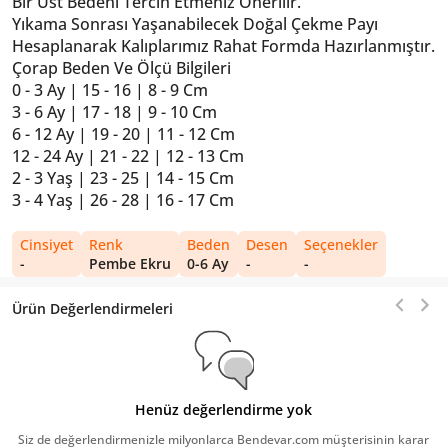
Bir Üst Bedeni Tercih Etmeniz Önerilir.
Yıkama Sonrası Yaşanabilecek Doğal Çekme Payı
Hesaplanarak Kalıplarımız Rahat Formda Hazırlanmıştır.
Çorap Beden Ve Ölçü Bilgileri
0 - 3 Ay | 15 - 16 | 8 - 9 Cm
3 - 6 Ay | 17 - 18 | 9 - 10 Cm
6 - 12 Ay | 19 - 20 | 11 - 12 Cm
12 - 24 Ay | 21 - 22 | 12 - 13 Cm
2 - 3 Yaş | 23 - 25 | 14 - 15 Cm
3 - 4 Yaş | 26 - 28 | 16 - 17 Cm
Cinsiyet
Renk
Beden
Desen
Seçenekler
-
Pembe Ekru
0-6 Ay
-
-
Ürün Değerlendirmeleri
Henüz değerlendirme yok
Siz de değerlendirmenizle milyonlarca Bendevar.com müşterisinin karar