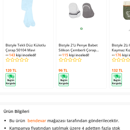
Bistyle Tekli Düz Külotlu
Bistyle 2'Li Penye Babet
Bistyle 2Li
Çorap 50104 Mavi
Silikon Çemberli Çorap
Kaymaz Kız
143
kişi inceledi!
30102 Gri Beyaz
115
kişi inceledi!
10120 Nil
176
kişi 
120 TL
96 TL
132 TL
Bugün
Bugün
Bugün
Kargoda
Kargoda
Kargoda
Ürün Bilgileri
Bu ürün
bendevar
mağazası tarafından gönderilecektir.
Kampanya fiyatından satılmak üzere 4 adetten fazla stok