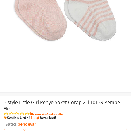
Bistyle Little Girl Penye Soket Çorap 2Li 10139 Pembe
Ekru
İlk sen değerlendir
Sevilen Ürün!
1 kişi
favoriledi!
Sevilen Ürün!
125
kişi inceledi!
Satıcı:
bendevar
Sevilen Ürün!
2
kişi ekledi!