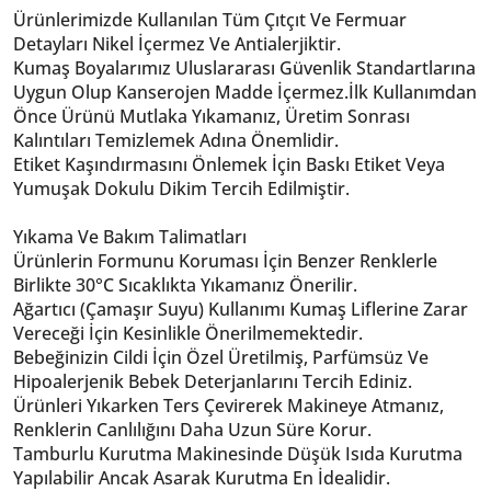
Ürünlerimizde Kullanılan Tüm Çıtçıt Ve Fermuar
Detayları Nikel İçermez Ve Antialerjiktir.
Kumaş Boyalarımız Uluslararası Güvenlik Standartlarına
Uygun Olup Kanserojen Madde İçermez.
İlk Kullanımdan
Önce Ürünü Mutlaka Yıkamanız, Üretim Sonrası
Kalıntıları Temizlemek Adına Önemlidir.
Etiket Kaşındırmasını Önlemek İçin Baskı Etiket Veya
Yumuşak Dokulu Dikim Tercih Edilmiştir.
Yıkama Ve Bakım Talimatları
Ürünlerin Formunu Koruması İçin Benzer Renklerle
Birlikte 30°C Sıcaklıkta Yıkamanız Önerilir.
Ağartıcı (Çamaşır Suyu) Kullanımı Kumaş Liflerine Zarar
Vereceği İçin Kesinlikle Önerilmemektedir.
Bebeğinizin Cildi İçin Özel Üretilmiş, Parfümsüz Ve
Hipoalerjenik Bebek Deterjanlarını Tercih Ediniz.
Ürünleri Yıkarken Ters Çevirerek Makineye Atmanız,
Renklerin Canlılığını Daha Uzun Süre Korur.
Tamburlu Kurutma Makinesinde Düşük Isıda Kurutma
Yapılabilir Ancak Asarak Kurutma En İdealidir.