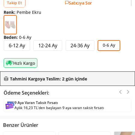
Sevilen Ürün!
1 kişi
favoriledi!
Satıcıya Sor
Takip Et
Renk:
Pembe Ekru
Beden:
0-6 Ay
6-12 Ay
12-24 Ay
24-36 Ay
0-6 Ay
Hızlı Kargo
Tahmini Kargoya Teslim: 2 gün içinde
Ödeme Seçenekleri:
9 Aya Varan Taksit Fırsatı
Aylık 16,23 TL'den başlayan 9 aya varan taksit fırsatı
Benzer Ürünler